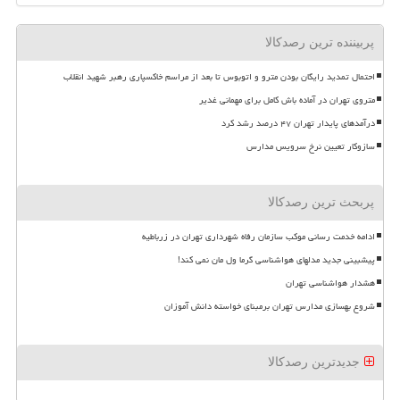
پربیننده ترین رصدکالا
احتمال تمدید رایگان بودن مترو و اتوبوس تا بعد از مراسم خاکسپاری رهبر شهید انقلاب
متروی تهران در آماده باش کامل برای مهمانی غدیر
درآمدهای پایدار تهران ۴۷ درصد رشد کرد
سازوکار تعیین نرخ سرویس مدارس
پربحث ترین رصدکالا
ادامه خدمت رسانی موکب سازمان رفاه شهرداری تهران در زرباطیه
پیشبینی جدید مدلهای هواشناسی گرما ول مان نمی کند!
هشدار هواشناسی تهران
شروع بهسازی مدارس تهران برمبنای خواسته دانش آموزان
جدیدترین رصدکالا