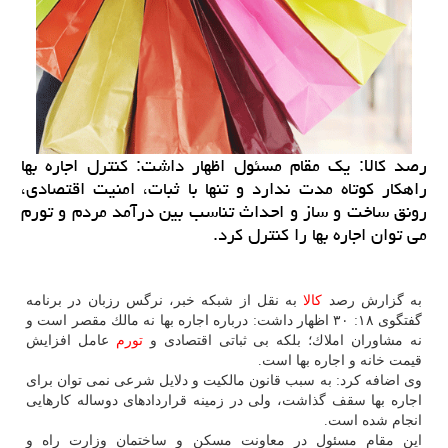
رصد كالا: یك مقام مسئول اظهار داشت: كنترل اجاره بها
راهكار كوتاه مدت ندارد و تنها با ثبات، امنیت اقتصادی،
رونق ساخت و ساز و احداث تناسب بین درآمد مردم و تورم
می توان اجاره بها را كنترل كرد.
به گزارش رصد
كالا
به نقل از شبكه خبر، نرگس رزبان در برنامه
گفتگوی ۱۸: ۳۰ اظهار داشت: درباره اجاره بها نه مالك مقصر است و
نه مشاوران املاك؛ بلكه بی ثباتی اقتصادی و
تورم
عامل افزایش
قیمت خانه و اجاره بها است.
وی اضافه كرد: به سبب قانون مالكیت و دلایل شرعی نمی توان برای
اجاره بها سقف گذاشت، ولی در زمینه قراردادهای دوساله كارهایی
انجام شده است.
این مقام مسئول در معاونت مسكن و ساختمان وزارت راه و