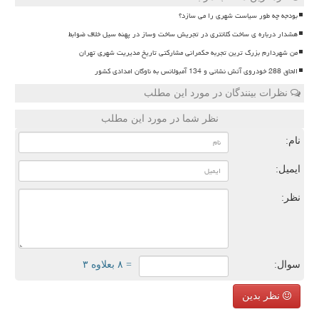
بودجه چه طور سیاست شهری را می سازد؟
هشدار درباره ی ساخت کلانتری در تجریش ساخت وساز در پهنه سیل خلاف ضوابط
من شهردارم بزرگ ترین تجربه حکمرانی مشارکتی تاریخ مدیریت شهری تهران
الحاق 288 خودروی آتش نشانی و 134 آمبولانس به ناوگان امدادی کشور
نظرات بینندگان در مورد این مطلب
نظر شما در مورد این مطلب
نام:
ایمیل:
نظر:
سوال:
= ۸ بعلاوه ۳
نظر بدین