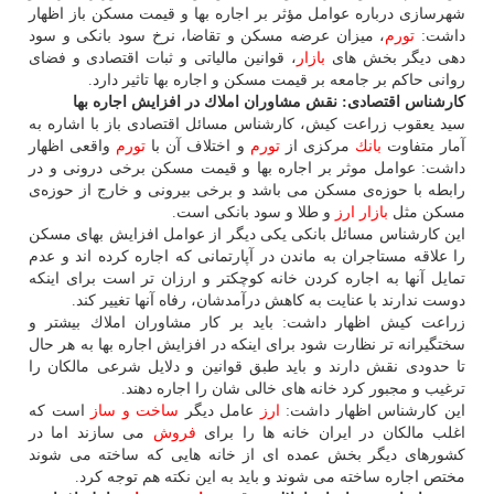
شهرسازی درباره عوامل مؤثر بر اجاره بها و قیمت مسكن باز اظهار
داشت:
تورم
، میزان عرضه مسكن و تقاضا، نرخ سود بانكی و سود
دهی دیگر بخش های
بازار
، قوانین مالیاتی و ثبات اقتصادی و فضای
روانی حاكم بر جامعه بر قیمت مسكن و اجاره بها تاثیر دارد.
كارشناس اقتصادی: نقش مشاوران املاك در افزایش اجاره بها
سید یعقوب زراعت كیش، كارشناس مسائل اقتصادی باز با اشاره به
آمار متفاوت
بانك
مركزی از
تورم
و اختلاف آن با
تورم
واقعی اظهار
داشت: عوامل موثر بر اجاره بها و قیمت مسكن برخی درونی و در
رابطه با حوزه‌ی مسكن می باشد و برخی بیرونی و خارج از حوزه‌ی
مسكن مثل
بازار
ارز
و طلا و سود بانكی است.
این كارشناس مسائل بانكی یكی دیگر از عوامل افزایش بهای مسكن
را علاقه مستاجران به ماندن در آپارتمانی كه اجاره كرده اند و عدم
تمایل آنها به اجاره كردن خانه كوچكتر و ارزان تر است برای اینكه
دوست ندارند با عنایت به كاهش درآمدشان، رفاه آنها تغییر كند.
زراعت كیش اظهار داشت: باید بر كار مشاوران املاك بیشتر و
سختگیرانه تر نظارت شود برای اینكه در افزایش اجاره بها به هر حال
تا حدودی نقش دارند و باید طبق قوانین و دلایل شرعی مالكان را
ترغیب و مجبور كرد خانه های خالی شان را اجاره دهند.
این كارشناس اظهار داشت:
ارز
عامل دیگر
ساخت و ساز
است كه
اغلب مالكان در ایران خانه ها را برای
فروش
می سازند اما در
كشورهای دیگر بخش عمده ای از خانه هایی كه ساخته می شوند
مختص اجاره ساخته می شوند و باید به این نكته هم توجه كرد.