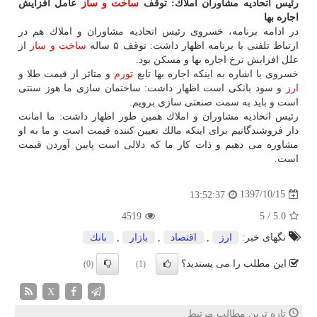
رئیس اتحادیه مشاوران املاك: توقف
ساخت و ساز
عامل افزایش
اجاره بها
در ادامه برنامه، خسروی رئیس اتحادیه مشاوران و املاك هم در
ارتباط تلفنی با برنامه اظهار داشت: توقف ۵ ساله
ساخت و ساز
از
علل افزایش نرخ اجاره بها و مسكن بود.
خسروی با اشاره به اینكه اجاره بها تابع
تورم
و متاثر از قیمت طلا و
ارز
و سود بانكی است اظهار داشت: ساختمان سازی ما هوز سنتی
است و باید به سمت صنعتی سازی برویم.
رئیس اتحادیه مشاوران و املاك همین طور اظهار داشت: ما امانت
دار فروشندگانیم برای اینكه مالك تعیین كننده قیمت است و ما به او
مشاوره می دهیم و ذات كار ما كه دلالی است پایین آوردن قیمت
است.
1397/10/15
13:52:37
4519
5
/
5.0
تگهای خبر:
ارز
,
اقتصاد
,
بازار
,
بانك
این مطلب را می پسندید؟
(0)
(1)
X
تازه ترین مطالب مرتبط