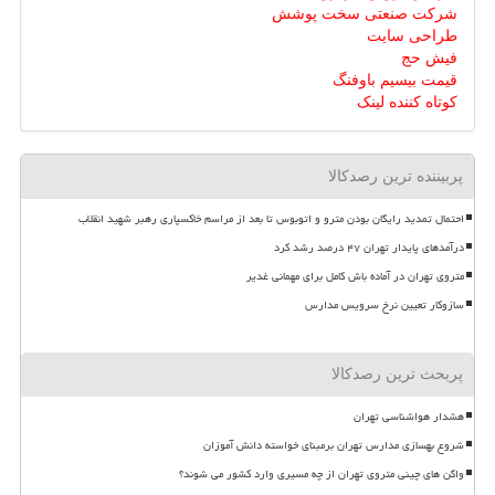
شرکت صنعتی سخت پوشش
طراحی سایت
فیش حج
قیمت بیسیم باوفنگ
کوتاه کننده لینک
پربیننده ترین رصدکالا
احتمال تمدید رایگان بودن مترو و اتوبوس تا بعد از مراسم خاکسپاری رهبر شهید انقلاب
درآمدهای پایدار تهران ۴۷ درصد رشد کرد
متروی تهران در آماده باش کامل برای مهمانی غدیر
سازوکار تعیین نرخ سرویس مدارس
پربحث ترین رصدکالا
هشدار هواشناسی تهران
شروع بهسازی مدارس تهران برمبنای خواسته دانش آموزان
واگن های چینی متروی تهران از چه مسیری وارد کشور می شوند؟