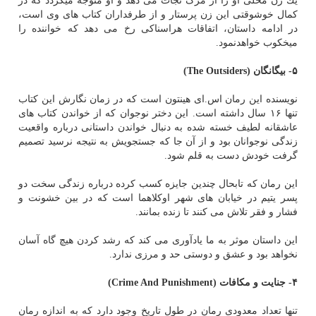
یك زن محلی او را از مرگ نجات می دهد و او متوجه میگردد كه در
كمال خوشوقتی این زن پرستار و از طرفداران كتاب های وی است،
در ادامه داستان، اتفاقات هراسناكی رخ می دهد كه خواننده را
میخكوب خواهدنمود.
۵- بیگانگان
(The Outsiders)
نویسنده این رمان اس.ای هینتون است كه در زمان نگارش این كتاب
تنها ۱۶ سال داشته است. این دختر نوجوان كه از خواندن كتاب های
عاشقانه لطیف خسته شده به دنبال خواندن داستانی درباره واقعیت
زندگی نوجوانان بود و از آن جا كه جستجویش به نتیجه نرسید تصمیم
گرفت خودش دست به قلم شود.
این رمان كه تابحال چندین جایزه كسب كرده درباره زندگی سخت دو
پسر یتیم در خیابان های شهر اوكلاهما است كه در بین خشونت و
فشار و فقر تلاش می كنند تا زنده بمانند.
این داستان موثر به ما یادآوری می كند كه رشد كردن هیچ گاه آسان
نخواهد بود و عشق و دوستی حد و مرزی ندارد.
۴- جنایت و مكافات
(Crime And Punishment)
تنها تعداد معدودی رمان در طول تاریخ وجود دارد كه به اندازه رمان