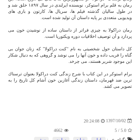
رمان به قلم برام استوكر، نویسنده ایرلندی در سال ۱۸۹۷ خلق شد و
در طول سالیان گذشته فیلم ها، سریال ها، كارتون و بازی های
ویدیویی متعددی بر پایه داستان آن تولید شده است.
رمان دراكولا به چیزی فراتر از داستان ساده از نوشیدن خون می
پردازد و آن توصیف اخلاقیات دوره ویكتوریا است.
كل داستان حول شخصیتی به نام “كنت دراكولا” كه زنان جوان بی
گناه را فریب داده و خون آنها را می نوشد و گروهی كه به دنبال شكار
این موجود شریر هستند، می چرخد.
برام استوكر در این كتاب با شرح زندگی كنت دراكولا بعنوان ترسناك
ترین ضد قهرمان، داستان زندگی آغازین خون آشام كل تاریخ را به
تصویر می كشد.
1397/10/02
20:24:08
4662
5
/
5.0
تگهای خبر:
بازار
,
تولید
,
سایت
,
سفر