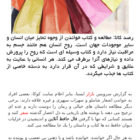
رصد كالا: مطالعه و كتاب خواندن از وجوه تمایز میان انسان و
سایر موجودات جهان است. روح انسان هم مانند جسم به
مراقبت نیاز دارد و كتاب وسیله ای است كه روح را پرورش
داده و نیازهای آنرا برطرف می كند. هر انسانی با عنایت به
علایق و شرایطی كه در آن قرار دارد به دسته خاصی از
كتاب ها جذب میگردد.
به گزارش سرویس
بازار
ایسنا، بنابر اعلام سایت كوكا، بعضی افراد
به خواندن اشعار شاملو و سهراب سپهری و غیره علاقه دارند، برخی
دیگر مطالعه داستان های خیالی و رمان را دوست دارند و عده ای
ترجیح می دهند با نوشته های تاریخی به دل اعصار گذشته
سفر
كنند و
هستند كسانی كه تنها با گرفتن
فال حافظ آنلاین
و اندیشیدن در غزلیات
دیوان حافظ ده ها كتاب و داستان را یك جا مطالعه می كنند.
به هر حال اگر خواننده، خواننده باشد و با ذهنی بی تعصب و پوینده به