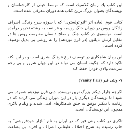
این كتاب یك رمان كلاسیك است كه توسط خیلی از كارشناسان و
نویسندگان بعنوان بزرگ ترین كتاب همه دوران معرفی شده است.
كتابی فوق العاده اثر “لئو تولستوی” كه با سوژه شرح زندگی اشراف
زادگان روس در دوران جنگ روسیه و فرانسه به رشته تحریر درآمده
است. تولستوی در كتاب جنگ و صلح داستان مقاومت روس ها در
مقابل ارتش ناپلئون (در قرن نوزدهم) را به روشی بی بدیل توصیف
كرده است.
این رمان شاهكاری در توصیف نزاع فرهنگ بشری است و بر این نكته
تاكید دارد كه چگونه انسان می تواند در این جهان شرور و بی رحم
سرشت والای خودرا حفظ كند.
۷- ونتی فیر
(Vanity Fair)
اگرچه چارلز دیكنز بزرگ ترین نویسنده ادبی قرن نوزدهم شمرده می
شود اما نویسندگان دیگری باز در این دوران زندگی می كردند كه در
رقابت با دیكنز موفق به خلق شاهكارهای ادبی شدند و ویلیام تاكری
همچون این نویسندگان است.
تاكری در كتاب ونتی فیر كه در ایران به نام “بازار خودفروشی” به
چاپ رسیده به شرح اختلاف طبقاتی اشراف و افراد بی بضاعت