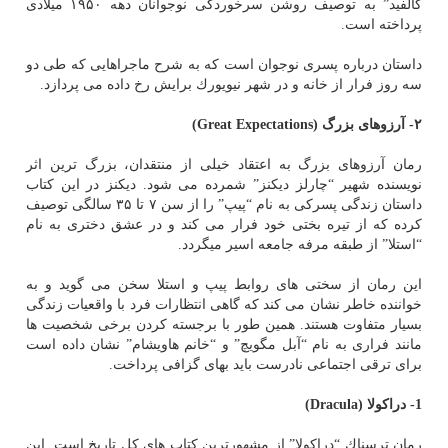
كالفید” به توصیف روشن سرخوردگی نوجوانان دهه ۱۹۵۰ میلادی
پرداخته است.
داستان درباره پسری نوجوان است كه به شرح ماجراهایی كه طی دو
سه روز فرار از خانه و در شهر نیویورك برایش رخ داده می پردازد.
۲- آرزوهای بزرگ
(Great Expectations)
رمان آرزوهای بزرگ به اعتقاد خیلی از منتقدان، بزرگ ترین اثر
نویسنده شهیر “چارلز دیكنز” شمرده می شود. دیكنز در این كتاب
داستان زندگی پسركی به نام “پیپ” را از سن ۷ تا ۳۵ سالگی توصیف
كرده كه از تیره بختی خود فرار می كند و در عشق دختری به نام
“استلا” از طبقه مرفه جامعه اسیر میگردد.
این رمان از سختی های روابط پیپ و استلا سخن می گوید و به
خواننده خاطر نشان می كند كه گاهی انتظارات فرد با واقعیات زندگی
بسیار متفاوت هستند. همین طور با برجسته كردن برخی شخصیت ها
مانند فراری به نام “آبل مگویچ” و “خانم هاویشام” نشان داده است
برای ترقی اجتماعی نادرست باید بهای گزافی پرداخت.
1- دراكولا
(Dracula)
رمان ترسناك “دراكولا” از مشهورترین كتاب های كل تاریخ است. این