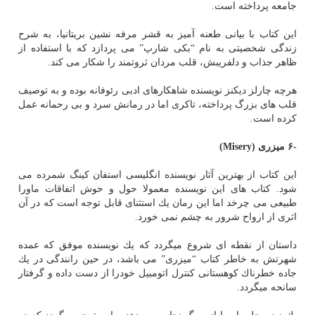
جامعه پرداخته است.
این كتاب با بیانی طعنه آمیز به قشر مرفه نشین بریتانیا، به شرح
زندگی شخصیتی به نام “بكی شارپ” می پردازد كه با استفاده از
ظاهر جذاب و دلفریبش، قلب مردان ثروتمند را شكار می كند.
هرچه چارلز دیكنز نویسنده شاهكارهای ادبی رئوفانه بوده و به توصیف
قلب های بزرگ پرداخته، تاكری اما در رمانش سرد و بی رحمانه عمل
كرده است.
-۶ میزری
(Misery)
این كتاب از بهترین آثار نویسنده انگلیسی استفان كینگ شمرده می
شود. كتاب های این نویسنده معمولا حول و حوش اتفاقات ماورا
طبیعی می چرخد اما این رمان یك استثنای قابل توجه است كه در آن
اثری از ارواح شرور به چشم نمی خورد.
داستان از نقطه ای شروع میگردد كه یك نویسنده موفق كه عمده
شهرتش به خاطر كتاب “میزری” می باشد، در حین رانندگی در یك
جاده خطرناك كوهستانی كنترل اتومبیل خودرا از دست داده و گرفتار
سانحه میگردد.