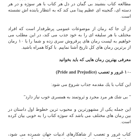
مطالعه كتاب بنشیند بی گمان در دل هر كتاب با هر سوژه و در هر
دسته ای، گنجینه ای عظیم پیدا می كند كه به انتظار یابنده اش نشسته
است.
از آن جا كه رمان از موضوعات عمومی پرطرفدار است كه افراد
مختلف با هر سلیقه ای را به خود جذب می كند، در این مطلب می
خواهیم به لیست رمان های پرفروش سری زده و شما را با ۱۰ رمان
از برترین رمان های كل تاریخ آشنا نماییم. با كوكا همراه باشید.
معرفی بهترین رمان هایی كه باید بخوانید
-۱۰ غرور و تعصب
(Pride and Prejudice)
این كتاب با یك مقدمه جذاب شروع می شود:
” بی شك هر مرد مجرد و ثروتمند به همسری خوب نیاز دارد”
این جمله یكی از مشهورترین و محبوب ترین خطوط اول داستان در
بین رمان های مختلف می باشد كه سوژه كتاب را به خوبی بیان كرده
است.
كتاب غرور و تعصب از شاهكارهای ادبیات جهان شمرده می شود،