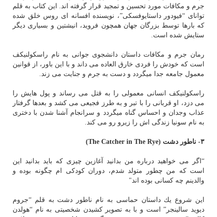
جرم و مكافات مورد تحسین و تمجید قرار گرفته اند. این كتاب به قلم
توانای “فیودور داستایوفسكی”، نویسنده افسانه ای روس خلق شده
كه بارها توسط بزرگان جهان همچون فروید، انیشتین و بسیاری دیگر
ستایش شده است.
رمان جرم و مكافات داستان دانشجوی جوانی به نام راسكولنیكف
است كه خودش را فردی خارق العاده می داند و با این باور، از قوانین
معمول جامعه جدا میگردد و دست به جرم و جنایت می زند.
راسكولنیكف انسانی معمولی را به قتل می رساند و پول هایش را
می دزد، او قربانی را با تبر و به طرز فجیعی می كشد و بعدها گرفتار
عذاب وجدان و احساس گناه میگردد و سرانجام آشنا شدن با دختری
به نام سونیا زندگی اش را زیرو رو می كند.
۳- ناطور دشت
(The Catcher in The Rye)
“اگر می خواهید درباره من بدانید آغازین چیزی كه باید بدانید این
است كه من چطور متولد شدم، دوران كودكی ام چگونه بوده و
والدینم چه كسانی بوده اند"
این شروع یك داستان حماسی به نام ناطور دشت به قلم “جروم
دیوید سالینجر” است و با به تصویر كشیدن شخصیتی به نام “هولدن