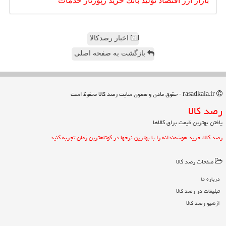
بازار
ارز
اقتصاد
تولید
بانك
خرید
رپورتاژ
خدمات
اخبار رصدکالا
بازگشت به صفحه اصلی
rasadkala.ir - حقوق مادی و معنوی سایت رصد كالا محفوظ است
رصد كالا
یافتن بهترین قیمت برای کالاها
رصد کالا، خرید هوشمندانه را با بهترین نرخها در کوتاهترین زمان تجربه کنید
صفحات رصد كالا
درباره ما
تبلیغات در رصد كالا
آرشیو رصد كالا