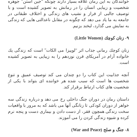
خوانندگان به این رمان علاقه بسیار دارند چونكه “جین آستن” جوهره
شخصیت و زیبایی انسان را در رمانش به تصویر كشیده است و با
توصیف جالبی از فراز و نشیب های زندگی و اختلاف طبقاتی در
جامعه به ما یاد می دهد كه چگونه در مقابل ناعدالتی هایی كه زندگی
به نمایش می گذارد، لبخند بزنیم.
۹- زنان كوچك
(Little Women)
زنان كوچك رمانی جذاب اثر “لوییزا می الكات” است كه زندگی یك
خانواده آرام در آمریكای قرن نوزدهم را به زیبایی به تصویر كشیده
است.
آنچه جذابیت این كتاب را دو چندان می كند توصیف عمیق و تنوع
شخصیت ها است كه سبب شده هر خواننده ای بتواند با یكی از
شخصیت های كتاب ارتباط برقرار كند.
داستان رمان در دوران جنگ داخلی رخ می دهد و درباره زندگی سه
خواهر از دوران كودكی تا زنانگی آنها می باشد كه به مرور با واقعیات
سخت زندگی همچون فقر، از دست دادن و بیماری دست و پنجه نرم
كرده و شیوه زندگی كردن را می آموزند.
۸- جنگ و صلح
(War and Peace)