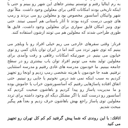
به رم ایتالیا رفتم و تونستم بیشتر جاهای این شهر رو ببینم و حتی با
اینكه تاریخی بودند امكانات كافی برای معلولین وجود داشت. مثلاً توی
شهر واتیكان آسانسور مخصوص بود و معلولین رو می بردند و رمپ
های چوبی درست كرده بودند تا آثار باستانی هم آسیبی نبینند. حتی
توی ونیز امكان قایق سواری برای معلولین وجود داشت، قایق ها
طوری طراحی شدند كه معلولین هم می تونند ازشون استفاده كنند.
فرناز: وقتی سفرهای خارجی می ریم خیلی افراد رو با ویلچر می
بینیم كه توی شهر تردد می كنند اما در ایران توان یابان كمی رو توی
خیابون می بینیم. در صورتیكه امكانات رفاهی و رفت وآمدی برای
معلولین تولید بشه می تونیم افراد توان یاب بیشتری رو در سطح
جامعه ببینیم. ما خودمون مدرسه های عادی رفتیم و مدرسه استثنایی
نرفتیم. همه جا خودمون با هزینه شخصی رمپ زدیم و اونجا رو تجهیز
كردیم به سبب اینكه نمی شد درس نخونیم یا جایی رو نبینیم. حتی
اتفاق افتاده پاساژهایی رفتیم كه آسانسورشون خراب یا خاموش بوده
و ما مدیریت پاساژ رو پیدا كردیم و باهاشون صحبت كردیم كه
آسانسور رو درست كنند یا اگر مشكل دیگه ای وجود داشته برای تردد
معلولین توی پاساژ راجع بهش باهاشون حرف زدیم و بعداً هم پیگیر
مبحث شدیم.
اتاقك: با این روندی كه شما پیش گرفتید كم كم كل تهران رو تجهیز
می كنید