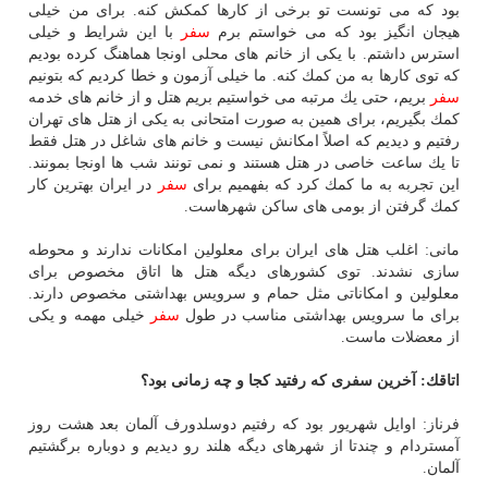
بود كه می تونست تو برخی از كارها كمكش كنه. برای من خیلی
هیجان انگیز بود كه می خواستم برم
سفر
با این شرایط و خیلی
استرس داشتم. با یكی از خانم های محلی اونجا هماهنگ كرده بودیم
كه توی كارها به من كمك كنه. ما خیلی آزمون و خطا كردیم كه بتونیم
سفر
بریم، حتی یك مرتبه می خواستیم بریم هتل و از خانم های خدمه
كمك بگیریم، برای همین به صورت امتحانی به یكی از هتل های تهران
رفتیم و دیدیم كه اصلاً امكانش نیست و خانم های شاغل در هتل فقط
تا یك ساعت خاصی در هتل هستند و نمی تونند شب ها اونجا بمونند.
این تجربه به ما كمك كرد كه بفهمیم برای
سفر
در ایران بهترین كار
كمك گرفتن از بومی های ساكن شهرهاست.
مانی: اغلب هتل های ایران برای معلولین امكانات ندارند و محوطه
سازی نشدند. توی كشورهای دیگه هتل ها اتاق مخصوص برای
معلولین و امكاناتی مثل حمام و سرویس بهداشتی مخصوص دارند.
برای ما سرویس بهداشتی مناسب در طول
سفر
خیلی مهمه و یكی
از معضلات ماست.
اتاقك: آخرین سفری كه رفتید كجا و چه زمانی بود؟
فرناز: اوایل شهریور بود كه رفتیم دوسلدورف آلمان بعد هشت روز
آمستردام و چندتا از شهرهای دیگه هلند رو دیدیم و دوباره برگشتیم
آلمان.