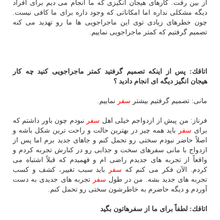
از بین رفت. كارهای هیجان انگیزی كه ما انجام می دیم برای افراد
دیگه مشكلی نداره اما امكاناتی كه وجود داره برای ما كافی نیست.
چون خطرهای زیادی توی این ماجراجویی ها ما رو تهدید می كنه
تصمیم گرفتیم كه كمتر ماجراجویی نماییم.
اتاقك: پس از اینكه تصمیم گرفتید كمتر ماجراجویی كنید چه كار
هیجان انگیز دیگه ای انجام دادید ؟
مانی: تصمیم گرفتیم بیشتر
سفر
نماییم.
فرناز: من پیش از ازدواجم خیلی اهل
سفر
نبودم چون باور داشتم كه
برای
سفر
باید همه چیز در بهترین حالت و راحت ترین شكل باشه و
اصلاً حاضر نبودم سختی رو تحمل كنم و جاهای جدید برم اما پس از
ازدواج با مانی سفرهای سخت و جذابی رو در كنارش تجربه كردم و
واقعاً از تجربه های جدیدم راضی ام و فهمیدم كه قبلاً اشتباه می
كردم. الآن فكر می كنم كه
سفر
باید سبب تغییر، كشف و كسب
تجربه های جدید بشه. من در طول
سفر
تجربه های جدیدی به دست
آوردم و دیگه حاضرم به خاطرشون سختی رو تحمل كنم.
اتاقك: لطفاً برای ما از سفرهاتون بگید