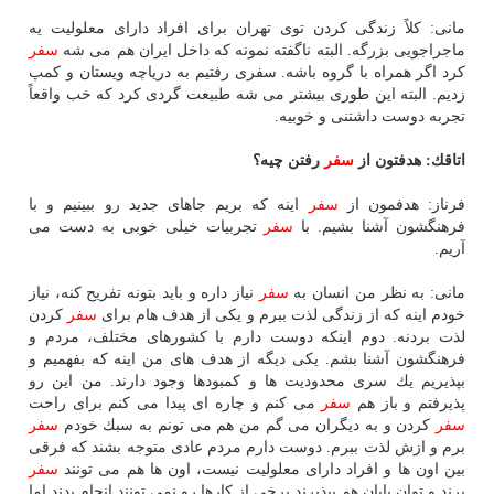
مانی: كلاً زندگی كردن توی تهران برای افراد دارای معلولیت یه
ماجراجویی بزرگه. البته ناگفته نمونه كه داخل ایران هم می شه
سفر
كرد اگر همراه با گروه باشه. سفری رفتیم به دریاچه ویستان و كمپ
زدیم. البته این طوری بیشتر می شه طبیعت گردی كرد كه خب واقعاً
تجربه دوست داشتنی و خوبیه.
اتاقك: هدفتون از
سفر
رفتن چیه؟
فرناز: هدفمون از
سفر
اینه كه بریم جاهای جدید رو ببینیم و با
فرهنگشون آشنا بشیم. با
سفر
تجربیات خیلی خوبی به دست می
آریم.
مانی: به نظر من انسان به
سفر
نیاز داره و باید بتونه تفریح كنه، نیاز
خودم اینه كه از زندگی لذت ببرم و یكی از هدف هام برای
سفر
كردن
لذت بردنه. دوم اینكه دوست دارم با كشورهای مختلف، مردم و
فرهنگشون آشنا بشم. یكی دیگه از هدف های من اینه كه بفهمیم و
بپذیریم یك سری محدودیت ها و كمبودها وجود دارند. من این رو
پذیرفتم و باز هم
سفر
می كنم و چاره ای پیدا می كنم برای راحت
سفر
كردن و به دیگران می گم من هم می تونم به سبك خودم
سفر
برم و ازش لذت ببرم. دوست دارم مردم عادی متوجه بشند كه فرقی
بین اون ها و افراد دارای معلولیت نیست، اون ها هم می تونند
سفر
برند و توان یابان هم بپذیرند برخی از كارها رو نمی تونند انجام بدند اما