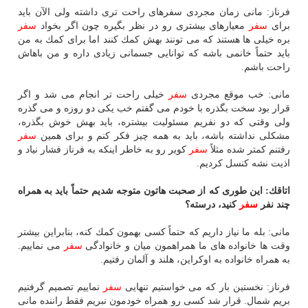
فرناز: مانی زمان مجردی سفرهای راحت تری داشته ولی الآن باید
برای
سفر
معیارهای بیشتری رو در نظر بگیره چون اگر بخواد
سفر
بره خیلی ها هستند كه می تونند بهش كمك كنند اما برای كمك به من
باید حتماً خانمی باشه كه توانایی جسمانی زیادی داره و من باهاش
راحت باشم.
مانی: خب موقع مجردی
سفر
خیلی راحت تر انجام می شد و اگر
قرار بود سخت بگذره با خودم می گفتم خب یكی دو روزه و می گذره
ولی وقتی كه دو نفریم مسئولیت بیشتره، باید بهش خوش بگذره،
مشكلی نداشته باشه، باید به همه چیز فكر كنم و برای همین
سفر
رفتنم كمتر شده مثلاً
سفر
كویر رو به خاطر اینكه به فرناز فشار نیاد و
اذیت نشه كنسل كردیم.
اتاقك: این طوری كه از صحبت هاتون متوجه شدیم حتماً باید به همراه
چند نفر
سفر
كنید، درسته؟
مانی: بله ما نیاز داریم كه حتماً كسی بهمون كمك كنه، بنابراین بیشتر
وقت ها خانواده های ما همراهمون میان و خانوادگی
سفر
می نماییم.
به همراه خانواده به اوكراین، هلند و آلمان رفتیم.
فرناز: نخستین بار كه می خواستیم تنهایی
سفر
نماییم تصمیم گرفتیم
بریم شمال. قرار شد كسی رو همراه خودمون نبریم فقط راننده مانی