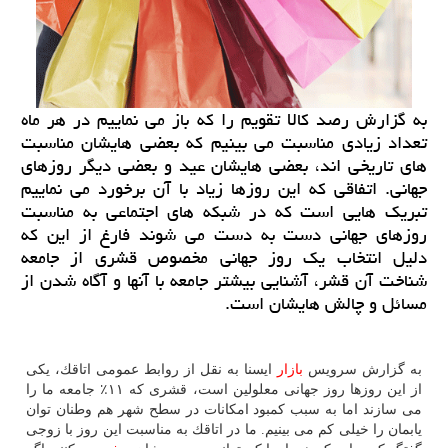
به گزارش رصد كالا تقویم را كه باز می نماییم در هر ماه
تعداد زیادی مناسبت می بینیم كه بعضی هایشان مناسبت
های تاریخی اند، بعضی هایشان عید و بعضی دیگر روزهای
جهانی. اتفاقی كه این روزها زیاد با آن برخورد می نماییم
تبریك هایی است كه در شبكه های اجتماعی به مناسبت
روزهای جهانی دست به دست می شوند فارغ از این كه
دلیل انتخاب یك روز جهانی مخصوص قشری از جامعه
شناخت آن قشر، آشنایی بیشتر جامعه با آنها و آگاه شدن از
مسائل و چالش هایشان است.
به گزارش سرویس
بازار
ایسنا به نقل از روابط عمومی اتاقك، یكی
از این روزها روز جهانی معلولین است، قشری كه ۱۱٪ جامعه ما را
می سازند اما به سبب كمبود امكانات در سطح شهر هم وطنان توان
یابمان را خیلی كم می بینیم. ما در اتاقك به مناسبت این روز با زوجی