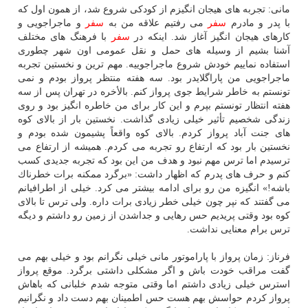
مانی: تجربه های هیجان انگیزم از كودكی شروع شد، از همون اول كه
با پدر و مادرم
سفر
می رفتیم علاقه من به
سفر
و ماجراجویی و
كارهای هیجان انگیز آغاز شد. اینكه در
سفر
با فرهنگ های مختلف
آشنا بشیم از وسیله های حمل و نقل عمومی اون شهر چطوری
استفاده نماییم خودش شروع ماجراجوییه. مهم ترین و نخستین تجربه
ماجراجویی من پاراگلایدر بود. سه هفته منتظر پرواز بودم و نمی
تونستم به خاطر شرایط جوی پرواز كنم. بالأخره در تهران پس از سه
هفته انتظار تونستم بپرم و این كار برای من خاطره انگیز بود و روی
زندگی شخصیم تأثیر خیلی زیادی گذاشت. نخستین بار از بالای كوه
های جنت آباد پرواز كردم. بالای كوه واقعاً پشیمون شده بودم و
نخستین بار بود كه ارتفاع رو تجربه می كردم. همیشه از ارتفاع می
ترسیدم اما ترس مهم نبود و هدف من این بود كه تجربه جدیدی كسب
كنم و حرف های پدرم كه اظهار داشت: «برگرد ممكنه برات خطرناك
باشه!» انگیزه من رو برای ادامه بیشتر می كرد. خیلی از اطرافیانم
می گفتند كه نپر چون خیلی خطر زیادی برات داره. ولی ترس تا بالای
كوه بود وقتی پریدیم حس رهایی و جداشدن از زمین رو داشتم و دیگه
ترس برام معنایی نداشت.
فرناز: زمان پرواز با پاراموتور مانی خیلی نگرانم بود و خیلی بهم می
گفت مراقب خودت باش و اگر مشكلی داشتی برگرد. موقع پرواز
استرس خیلی زیادی داشتم اما وقتی متوجه شدم خلبانی كه باهاش
پرواز كردم حواسش بهم هست حس اطمینان بهم دست داد و نگرانیم