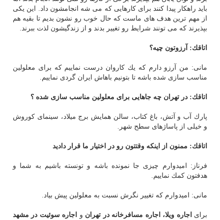
باید راهكار پیدا كنند برای كارهایی كه می شه انجامشون داد. این یكی
از مهم ترین هدف های ماست كه حال خوب رو نشون بدیم تا بقیه هم
بپذیرند كه می تونند شرایط رو تغییر بدند و از زندگیشون لذت ببرند.
اتاقك: آرزوتون چیه؟
مانی: من آرزو دارم كه یك كاروان درست نماییم كه برای معلولین
مناسب سازی شده باشه تا بتونیم باهاش ایران گردی نماییم.
اتاقك: در تهران چه جاهایی برای معلولین مناسب سازی شده ؟
پارك آب و آتش، باغ كتاب، سالن همایش برج میلاد، سینمای كوروش
و خیلی از پاساژهای سطح شهر.
اتاقك: ممنون از اینكه وقتتون رو در اختیار ما قرار دادید
فرناز: امیدوارم چیزی جا نمونده باشه و تونسته باشیم به شما و
هدفتون كمك نماییم.
مانی: امیدوارم كه تغییر نگرش نسبت به معلولین پیش بیاد.
برای
اجاره ویلا
،
اجاره مسافرخانه در تهران
و
اجاره سوئیت در مشهد