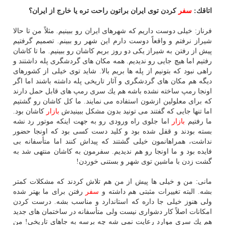
اتاقك:
سفر
كردن توی ایران براتون راحت تره یا خارج از ایران؟
فرناز: خیلی دوست داریم كه شهرهای ایران رو ببینیم. مثلاً من تا حالا
شیراز نرفتم و واقعاً دوست دارم این شهر رو ببینم. تصمیم گرفتیم
پیش از رفتن به شیراز یكی دو روز بریم كاشان رو ببینیم. ما تا كاشان
رفتیم اما هیچ جایی رو ندیدیم. همه مكان های گردشگری پله داشتند و
راهی نبود كه بتونیم از پله ها بریم بالا. شاید توی خیلی از كشورهای
دیگه هم مكان های گردشگری و آثار تاریخی پله داشته باشند اما اگر
اونجا رمپ ساخته نشده باشه هم یك سری رمپ های قابل حمل دارند
كه برای معلولین ازشون استفاده می نمایند. ما كل كاشان رو گشتیم
اما تنها جایی كه گفتند می تونید بدون مشكل ببینیدش
بازار
كاشان بود.
ما رفتیم
بازار
اما جلوی راه ورودی رو به جهت اینكه موتور رد نشه
بسته بودند و قفل شده بود و كلید دست كسی بود كه اونجا حضور
نداشت، همراهانمون خیلی گشتند كه پیداش كنند اما متأسفانه بی
فایده بود و ما اونجا رو هم ندیدیم. سفرمون به كاشان منتهی شد به
گشت زدن با ماشین توی شهر و بستنی خوردن!
مانی: من و خیلی ها پیش از من هم تلاش كردند كه مشكلات كمتر
بشه. البته تغییرات مثبتی هم داشته و
سفر
رفتن برای ما بهتر شده
ولی هنوز خیلی جا داره كه استاندارد و مناسب بشه. درست كردن
امكانات اصلاً كار دشواری نیست ولی متأسفانه در ساختمان های جدید
هم یك سری موارد رعایت نمی شه چه برسه به جاهای تاریخی! من