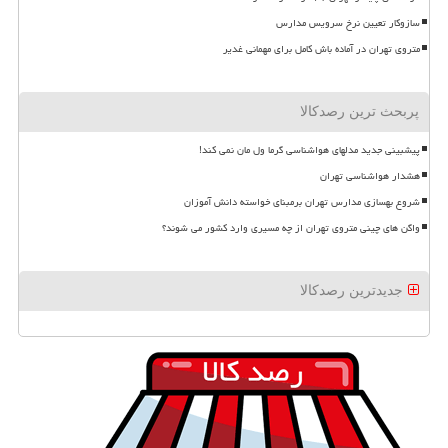
سازوکار تعیین نرخ سرویس مدارس
متروی تهران در آماده باش کامل برای مهمانی غدیر
پربحث ترین رصدکالا
پیشبینی جدید مدلهای هواشناسی گرما ول مان نمی کند!
هشدار هواشناسی تهران
شروع بهسازی مدارس تهران برمبنای خواسته دانش آموزان
واگن های چینی متروی تهران از چه مسیری وارد کشور می شوند؟
جدیدترین رصدکالا