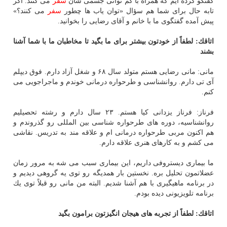
گفتگو كرده ایم كه همراه با كم توانی جسمی شان
سفر
می كنند. اگر
تابه حال برای شما هم سؤال «توان یاب ها چطور
سفر
می كنند؟»
پیش آمده گفتگوی ما با خانم و آقای رضایی را بخوانید.
اتاقك: لطفاً از خودتون بیشتر برای ما بگید تا مخاطبان ما با شما آشنا
بشند
مانی: مانی رضایی هستم متولد سال ۶۸ و شغل آزاد دارم. فوق دیپلم
آی تی دارم. روانشناسی و طرحواره درمانی خوندم و ماجراجویی می
كنم.
فرناز: فرناز یزدانی كیا هستم. ۲۳ سال دارم و رشته تحصیلیم
روانشناسیه، دوره های طرحواره شناسی بین المللی رو گذروندم و
هم اكنون مربی طرحواره درمانی ام و علاقه مند به تدریس. نقاشی
می كشم و به كارهای هنری علاقه دارم.
ما بیماری دیستروفی داریم، این بیماری سبب می شه به مرور زمان
عضلاتمون تحلیل بره. نخستین بار همدیگه رو توی یه گروهی دیدیم و
در برنامه ماهیگیری با هم آشنا شدیم. البته من مانی رو قبلاً توی یك
برنامه تلویزیونی دیده بودم.
اتاقك: لطفاً از تجربه های هیجان انگیزتون برامون بگید