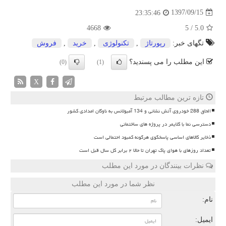
1397/09/15
23:35:46
4668
5
/
5.0
تگهای خبر:
رپورتاژ
,
تكنولوژی
,
خرید
,
فروش
این مطلب را می پسندید؟
(0)
(1)
X
تازه ترین مطالب مرتبط
الحاق 288 خودروی آتش نشانی و 134 آمبولانس به ناوگان امدادی کشور
دسترسی نما با کلایمر در پروژه های ساختمانی
ذخایر کالاهای اساسی پاسخگوی هرگونه کمبود احتمالی است
تعداد روزهای با هوای پاک تهران تا حالا ۲ برابر کل سال قبل است
نظرات بینندگان در مورد این مطلب
نظر شما در مورد این مطلب
نام:
ایمیل: