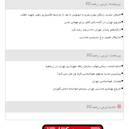
پربیننده ترین رصدکالا
احتمال تمدید رایگان بودن مترو و اتوبوس تا بعد از مراسم خاکسپاری رهبر شهید انقلاب
متروی تهران در آماده باش کامل برای مهمانی غدیر
درآمدهای پایدار تهران ۴۷ درصد رشد کرد
سازوکار تعیین نرخ سرویس مدارس
پربحث ترین رصدکالا
ادامه خدمت رسانی موکب سازمان رفاه شهرداری تهران در زرباطیه
پیشبینی جدید مدلهای هواشناسی گرما ول مان نمی کند!
هشدار هواشناسی تهران
شروع بهسازی مدارس تهران برمبنای خواسته دانش آموزان
جدیدترین رصدکالا