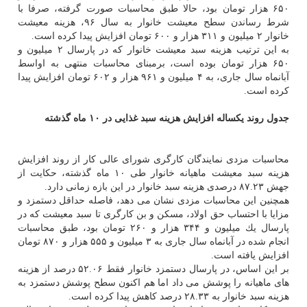
۶۵۰ هزار تومان بود، حالا طبق محاسبات صورت گرفته، صرفا با
شرط رساندن سطح معیشت خانوار به سال ۹۶، هزینه معیشت
خانوار ۲ میلیون و ۳۱۱ هزار و ۶۰۰ تومان افزایش پیدا كرده است.
به این ترتیب هزینه سبد معیشت خانوار كه در پارسال ۲ میلیون و
۶۵۰ هزار تومان بوده است، برمبنای محاسبات منتهی به اواسط
آبانماه سال جاری، به ۴ میلیون و ۹۶۱ هزار و ۶۰۲ تومان افزایش پیدا
كرده است.
جدول روند یكساله افزایش هزینه سبد غذایی در ۱۰ ماه گذشته
محاسبات مزدی نمایندگان كارگری شورای عالی كار از روند افزایش
هزینه سبد معیشت ماهیانه خانوار طی ۱۰ ماه گذشته، حكایت از
جهش ۸۷.۲۳ درصدی هزینه سبد خانوار در این بازه زمانی دارد.
همچنین این محاسبات مزدی نشان می دهد، فاصله حداقل دستمزد و
مزایا با احتساب حق اولاد، مسكن و بن كارگری تا سبد معیشت كه در
پارسال یك میلیون و ۳۴۴ هزار و ۲۶۰ تومان بود، طبق محاسبات
انجام شده در آبانماه سال جاری به ۳ میلیون و ۵۵۵ هزار و ۸۷۰ تومان
افزایش یافته است.
بر این اساس، در پارسال دستمزد خانوار فقط ۵۲.۰۶ درصد از هزینه
های ماهیانه را پوشش می داد اما هم اكنون سطح پوشش دستمزد به
هزینه سبد خانوار به ۲۸.۳۳ درصد كاهش پیدا كرده است.