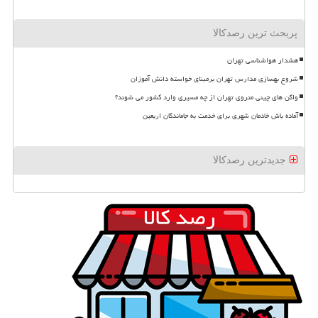
پربحث ترین رصدکالا
هشدار هواشناسی تهران
شروع بهسازی مدارس تهران برمبنای خواسته دانش آموزان
واگن های چینی متروی تهران از چه مسیری وارد کشور می شوند؟
آماده باش خادمان شهری برای خدمت به جاماندگان اربعین
جدیدترین رصدکالا