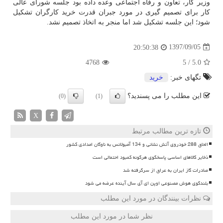
وزیر كار، تعاون و رفاه اجتماعی وعده داده بود جلسه شورای عالی
كار برای تصمیم گیری در مورد جبران قدرت خرید كارگران تشكیل
شود؛ این جلسه تشكیل شد اما منجر به اتخاذ تصمیم نشد.
1397/09/05
20:50:38
4768
5
/
5.0
تگهای خبر:
خرید
این مطلب را می پسندید؟
(0)
(1)
X
تازه ترین مطالب مرتبط
الحاق 288 خودروی آتش نشانی و 134 آمبولانس به ناوگان امدادی کشور
ذخایر کالاهای اساسی پاسخگوی هرگونه کمبود احتمالی است
صادرات گاز ایران به عراق از سرگرفته شد
بلندگوی هوش مصنوعی اوپن ای آی سال آینده عرضه می شود
نظرات بینندگان در مورد این مطلب
نظر شما در مورد این مطلب