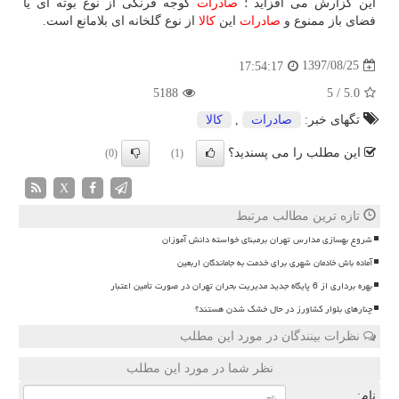
این گزارش می افزاید ؛
صادرات
گوجه فرنگی از نوع بوته ای یا
فضای باز ممنوع و
صادرات
این
كالا
از نوع گلخانه ای بلامانع است.
1397/08/25
17:54:17
5188
5
/
5.0
تگهای خبر:
صادرات
,
كالا
این مطلب را می پسندید؟
(0)
(1)
X
تازه ترین مطالب مرتبط
شروع بهسازی مدارس تهران برمبنای خواسته دانش آموزان
آماده باش خادمان شهری برای خدمت به جاماندگان اربعین
بهره برداری از 6 پایگاه جدید مدیریت بحران تهران در صورت تأمین اعتبار
چنارهای بلوار کشاورز در حال خشک شدن هستند؟
نظرات بینندگان در مورد این مطلب
نظر شما در مورد این مطلب
نام: