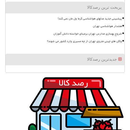
پربحث ترین رصدکالا
پیشبینی جدید مدلهای هواشناسی گرما ول مان نمی کند!
هشدار هواشناسی تهران
شروع بهسازی مدارس تهران برمبنای خواسته دانش آموزان
واگن های چینی متروی تهران از چه مسیری وارد کشور می شوند؟
جدیدترین رصدکالا