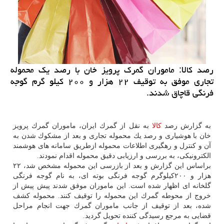
رصد كالا: ماموران گمرك پرویز خان با رصد یك محموله
تجاری موفق به توقیف ۲۲ هزار و ۲۰۰ كیلو گرم گوجه
فرنگی قاچاق شدند.
به گزارش رصد
كالا
به نقل از گمرك ایران، ماموران گمرك پرویز
خان با هوشیاری و رصد یك محموله تجاری و بعد از مشكوك شدن به
آن و كنترل و رهگیری اطلاعات محموله ازطریق سامانه های هوشمند
الكترونیكی، به بررسی و ارزیابی دقیق محموله اقدام نمودند.
براساس این گزارش و بعد از بازرسی این محموله مشخص شد، ۲۲
هزار و ۲۰۰كیلوگرم گوجه فرنگی بوته ای، به نام گوجه فرنگی
گلخانه ای اظهار شده است. این ماموران موفق شدند پیش پیش از
خروج از محوطه گمرك این محموله را توقیف كنند. محموله كشف
شده، بعد از توقیف از جانب ماموران گمرك جهت انجام مراحل
قضایی به مرجع رسیدگی كننده تحویل گردید.