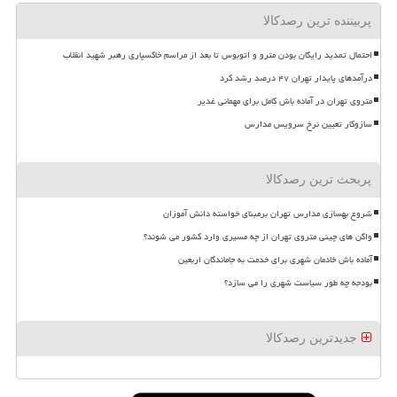
پربیننده ترین رصدکالا
احتمال تمدید رایگان بودن مترو و اتوبوس تا بعد از مراسم خاکسپاری رهبر شهید انقلاب
درآمدهای پایدار تهران ۴۷ درصد رشد کرد
متروی تهران در آماده باش کامل برای مهمانی غدیر
سازوکار تعیین نرخ سرویس مدارس
پربحث ترین رصدکالا
شروع بهسازی مدارس تهران برمبنای خواسته دانش آموزان
واگن های چینی متروی تهران از چه مسیری وارد کشور می شوند؟
آماده باش خادمان شهری برای خدمت به جاماندگان اربعین
بودجه چه طور سیاست شهری را می سازد؟
جدیدترین رصدکالا