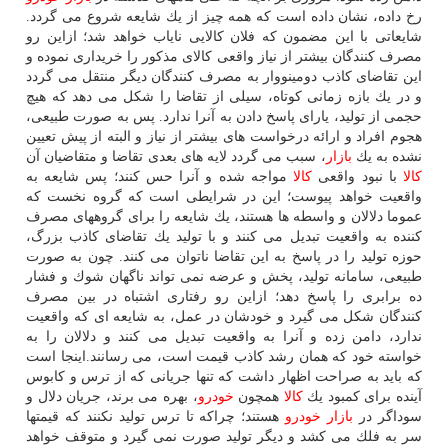
رخ داده، نشان داده است كه همه چیز از یك شایعه شروع می گردد.
شایعاتی با این مضمون كه فلان كالایی نایاب خواهد شد؛ ازاین رو
مصرف كنندگان بیشتر از نیاز واقعی كالای مذكور را خریداری نموده و
این تقاضای كاذب دومینووار به مصرف كنندگان دیگر منتقل می گردد
و در یك بازه زمانی كوتاه، سیلی از تقاضا را شكل می دهد كه هیچ
حجمی از تولید، یارای پاسخ دادن به آنرا ندارد. پس به صورت طبیعی،
هجوم افراد و ارائه درخواست های بیشتر از نیاز و البته از پیش تعیین
نشده به یك
بازار
، سبب می گردد لایه های بعدی تقاضا و متقاضیان آن
كالا
با نبود واقعی
كالا
مواجه شده و آنرا حس كنند؛ پس شایعه به
واقعیت خواهد پیوست؛ این در شرایطی است كه گروه نخست كه
عموما دلالان و واسطه ها هستند، یك شایعه را برای گروههای مصرف
كننده به واقعیت تبدیل می كنند و با تولید یك تقاضای كاذب بزرگ،
حوزه تولید را در پاسخ به این تقاضا ناتوان می كنند. چون به صورت
طبیعی، سامانه تولید، پخش و عرضه نمی تواند ناگهان شوك و فشار
ده برابری را پاسخ دهد؛ ازاین رو رفتاری اشتباه در بین مصرف
كنندگان شكل می گیرد و خودشان در عمل، به شایعه ای كه واقعیت
ندارد، دامن زده و آنرا به واقعیت تبدیل می كنند و دلالان را به
خواسته خود كه همان رشد كاذب قیمت است، می رسانند.اینجا است
كه باید به صراحت اظهار داشت كه تنها جریانی كه از ترس و كابوس
آینده برای كمبود یك
كالا
همچون
خودرو
، بهره می برند، جریان دلال و
سوداگر در
بازار
خودرو
هستند؛ چراكه تا ترس تولید نكنند كه قیمتها
سر به فلك می كشد و دیگر تولید صورت نمی گیرد و متوقف خواهد