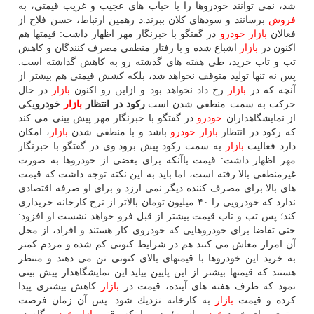
شد، نمی توانند خودروها را با حباب های عجیب و غریب قیمتی، به
فروش
برسانند و سودهای كلان ببرند.د رهمین ارتباط، حسن فلاح از
فعالان
بازار
خودرو
در گفتگو با خبرنگار مهر اظهار داشت: قیمتها هم
اكنون در
بازار
اشباع شده و با رفتار منطقی مصرف كنندگان و كاهش
تب و تاب خرید، طی هفته های گذشته رو به كاهش گذاشته است.
پس نه تنها تولید متوقف نخواهد شد، بلكه كشش قیمتی هم بیشتر از
آنچه كه در
بازار
رخ داد نخواهد بود و ازاین رو اكنون
بازار
در حال
حركت به سمت منطقی شدن است.
ركود در انتظار
بازار
خودرو
یكی
از نمایشگاهداران
خودرو
در گفتگو با خبرنگار مهر پیش بینی می كند
كه ركود در انتظار
بازار
خودرو
باشد و با منطقی شدن
بازار
، امكان
دارد فعالیت
بازار
به سمت ركود پیش برود.وی در گفتگو با خبرنگار
مهر اظهار داشت: قیمت باآنكه برای بعضی از خودروها به صورت
غیرمنطقی بالا رفته است، اما باید به این نكته توجه داشت كه قیمت
های بالا برای مصرف كننده دیگر نمی ارزد و برای او صرفه اقتصادی
ندارد كه خودرویی را ۴۰ میلیون تومان بالاتر از نرخ كارخانه خریداری
كند؛ پس تب و تاب قیمت بیشتر از قبل فرو خواهد نشست.او افزود:
حتی تقاضا برای خودروهایی كه خودروی كار هستند و افراد، از محل
آن امرار معاش می كنند هم در شرایط كنونی كم شده و مردم كمتر
به خرید این خودروها با قیمتهای بالای كنونی تن می دهند و منتظر
هستند كه قیمتها بیشتر از این پایین بیاید.این نمایشگاهدار پیش بینی
نمود كه ظرف هفته های آینده، قیمت در
بازار
كاهش بیشتری پیدا
كرده و قیمت
بازار
به كارخانه نزدیك شود. پس آن زمان فرصت