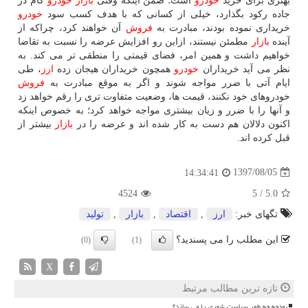
بهتری برای خرید
خودرو
است؛ ضمن اینكه وقتی
بازار
خودرو
گام در
جاده ركود بگذارد، خیلی از كسانی كه با هدف كسب سود
خودرو
خریداری نموده بودند، مبادرت به
فروش
آن خواهند كرد، چراكه از
آینده
بازار
مطمئن نیستند، ازاین رو افزایش عرضه را نسبت به تقاضا
خواهیم داشت و همین امر، فضای قیمتی را منطقی تر می كند. به
نظر می آید خریداران
خودرو
همچون خریداران هیجان زده
ارز
، طی
ایام آتی با ضرر مواجه شوند و اگر به موقع مبادرت به
فروش
خودروهای خود نكنند، قیمت ها، وضعیت متفاوت تری را رقم خواهد زد
و آنها را با ضرر و زیان بیشتری مواجه خواهد كرد؛ به خصوص اینكه
اكنون دلالان هم دست به كار شده اند و عرضه را در
بازار
بیشتر از
قبل كرده اند.
1397/08/05
14:34:41
4524
5
/
5.0
تگهای خبر:
ارز
,
اقتصاد
,
بازار
,
تولید
این مطلب را می پسندید؟
(0)
(1)
X
تازه ترین مطالب مرتبط
بودجه چه طور سیاست شهری را می سازد؟