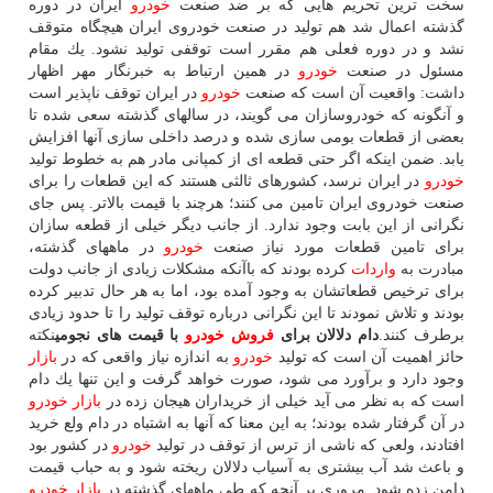
سخت ترین تحریم هایی كه بر ضد صنعت
خودرو
ایران در دوره
گذشته اعمال شد هم تولید در صنعت خودروی ایران هیچگاه متوقف
نشد و در دوره فعلی هم مقرر است توقفی تولید نشود. یك مقام
مسئول در صنعت
خودرو
در همین ارتباط به خبرنگار مهر اظهار
داشت: واقعیت آن است كه صنعت
خودرو
در ایران توقف ناپذیر است
و آنگونه كه خودروسازان می گویند، در سالهای گذشته سعی شده تا
بعضی از قطعات بومی سازی شده و درصد داخلی سازی آنها افزایش
یابد. ضمن اینكه اگر حتی قطعه ای از كمپانی مادر هم به خطوط تولید
خودرو
در ایران نرسد، كشورهای ثالثی هستند كه این قطعات را برای
صنعت خودروی ایران تامین می كنند؛ هرچند با قیمت بالاتر. پس جای
نگرانی از این بابت وجود ندارد. از جانب دیگر خیلی از قطعه سازان
برای تامین قطعات مورد نیاز صنعت
خودرو
در ماههای گذشته،
مبادرت به
واردات
كرده بودند كه باآنكه مشكلات زیادی از جانب دولت
برای ترخیص قطعاتشان به وجود آمده بود، اما به هر حال تدبیر كرده
بودند و تلاش نمودند تا این نگرانی درباره توقف تولید را تا حدود زیادی
برطرف كنند.
دام دلالان برای
فروش
خودرو
با قیمت های نجومی
نكته
حائز اهمیت آن است كه تولید
خودرو
به اندازه نیاز واقعی كه در
بازار
وجود دارد و برآورد می شود، صورت خواهد گرفت و این تنها یك دام
است كه به نظر می آید خیلی از خریداران هیجان زده در
بازار
خودرو
در آن گرفتار شده بودند؛ به این معنا كه آنها به اشتباه در دام ولع خرید
افتادند، ولعی كه ناشی از ترس از توقف در تولید
خودرو
در كشور بود
و باعث شد آب بیشتری به آسیاب دلالان ریخته شود و به حباب قیمت
دامن زده شود. مروری بر آنچه كه طی ماههای گذشته در
بازار
خودرو