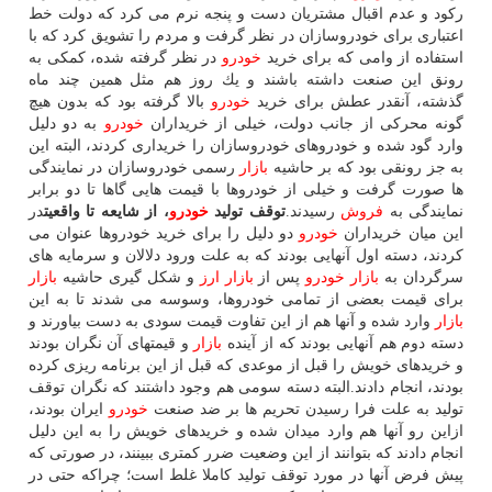
ركود و عدم اقبال مشتریان دست و پنجه نرم می كرد كه دولت خط
اعتباری برای خودروسازان در نظر گرفت و مردم را تشویق كرد كه با
استفاده از وامی كه برای خرید
خودرو
در نظر گرفته شده، كمكی به
رونق این صنعت داشته باشند و یك روز هم مثل همین چند ماه
گذشته، آنقدر عطش برای خرید
خودرو
بالا گرفته بود كه بدون هیچ
گونه محركی از جانب دولت، خیلی از خریداران
خودرو
به دو دلیل
وارد گود شده و خودروهای خودروسازان را خریداری كردند، البته این
به جز رونقی بود كه بر حاشیه
بازار
رسمی خودروسازان در نمایندگی
ها صورت گرفت و خیلی از خودروها با قیمت هایی گاها تا دو برابر
نمایندگی به
فروش
رسیدند.
توقف تولید
خودرو
، از شایعه تا واقعیت
در
این میان خریداران
خودرو
دو دلیل را برای خرید خودروها عنوان می
كردند، دسته اول آنهایی بودند كه به علت ورود دلالان و سرمایه های
سرگردان به
بازار
خودرو
پس از
بازار
ارز
و شكل گیری حاشیه
بازار
برای قیمت بعضی از تمامی خودروها، وسوسه می شدند تا به این
بازار
وارد شده و آنها هم از این تفاوت قیمت سودی به دست بیاورند و
دسته دوم هم آنهایی بودند كه از آینده
بازار
و قیمتهای آن نگران بودند
و خریدهای خویش را قبل از موعدی كه قبل از این برنامه ریزی كرده
بودند، انجام دادند.البته دسته سومی هم وجود داشتند كه نگران توقف
تولید به علت فرا رسیدن تحریم ها بر ضد صنعت
خودرو
ایران بودند،
ازاین رو آنها هم وارد میدان شده و خریدهای خویش را به این دلیل
انجام دادند كه بتوانند از این وضعیت ضرر كمتری ببینند، در صورتی كه
پیش فرض آنها در مورد توقف تولید كاملا غلط است؛ چراكه حتی در