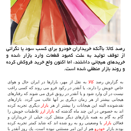
رصد كالا: باآنكه خریداران خودرو برای كسب سود یا نگرانی
از توقف تولید به علت كمبود قطعات وارد بازار شده و
خریدهای هیجانی داشتند، اما اكنون ولع خرید فروكش كرده
و روند بازار منطقی شده است.
به گزارش رصد
كالا
به نقل از مهر، بازارها در ایران حال و هوای
خاص خویش را دارند، یا آنقدر در ركود فرو می روند كه كسی راغب
نیست در آن وارد شود و یا آنقدر در رونق غرق می شوند كه رفتارهای
هیجانی بیشتر از هر زمان دیگری بر آنها غالب می گردد. بازارهای
نقدشونده البته این هیجانات را بیشتر از هر
بازار
دیگری تجربه كرده
اند به خصوص در این چند ماه گذشته كه
بازار
ارز
تلاطمات خویش را
گام به گام به همه بازارهای دیگر منتقل كرد، خیلی از خریداران و
فعالان
بازار
با وضعیتی رو به رو شده اند كه شاید كمتر تجربه كرده
بودند.بازار
خودرو
هم از این امر مستثنی نبوده است، یك روز آنقدر با