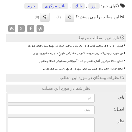
تگهای خبر:
ارز
,
بانك
,
بانك مركزی
,
خرید
این مطلب را می پسندید؟
(0)
(1)
X
تازه ترین مطالب مرتبط
هشدار درباره ی ساخت کلانتری در تجریش ساخت وساز در پهنه سیل خلاف ضوابط
من شهردارم بزرگ ترین تجربه حکمرانی مشارکتی تاریخ مدیریت شهری تهران
الحاق 288 خودروی آتش نشانی و 134 آمبولانس به ناوگان امدادی کشور
ایجاد خزانه واحد برای مدیریت مالی شهرداری تهران در شرایط بحرانی
نظرات بینندگان در مورد این مطلب
نظر شما در مورد این مطلب
نام:
ایمیل:
نظر: