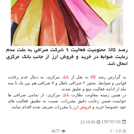
رصد كالا: ممنوعیت فعالیت ۹ شركت صرافی به علت عدم
رعایت ضوابط در خرید و فروش ارز از جانب بانك مركزی
اعمال شد.
به گزارش رصد
كالا
به نقل از
بانك
مركزی، به دنبال عدم رعایت
قوانین و ضوابط، مجوز ۲ صرافی باطل و ۷ صرافی هم بین یك تا سه
ماه از ادامه فعالیت منع و تعلیق شدند.
در همین زمینه معاونت نظارت
بانك
مركزی، از تمامی صرافی ها
خواست ضمن رعایت دقیق مقررات، نسبت به تطبیق فعالیت های
خود خصوصا خرید و
فروش
ارز
با مقررات تعریف شده اقدام نمایند.
1397/07/20
23:19:09
4677
5
/
5.0