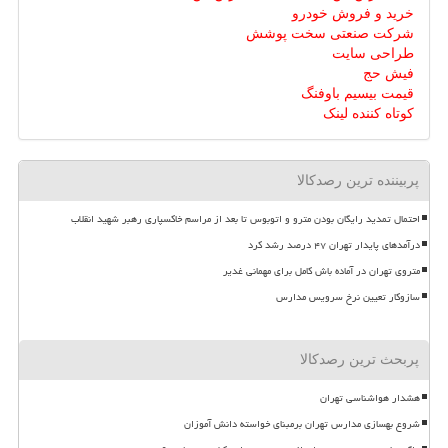
خرید و فروش خودرو
شرکت صنعتی سخت پوشش
طراحی سایت
فیش حج
قیمت بیسیم باوفنگ
کوتاه کننده لینک
پربیننده ترین رصدکالا
احتمال تمدید رایگان بودن مترو و اتوبوس تا بعد از مراسم خاکسپاری رهبر شهید انقلاب
درآمدهای پایدار تهران ۴۷ درصد رشد کرد
متروی تهران در آماده باش کامل برای مهمانی غدیر
سازوکار تعیین نرخ سرویس مدارس
پربحث ترین رصدکالا
هشدار هواشناسی تهران
شروع بهسازی مدارس تهران برمبنای خواسته دانش آموزان