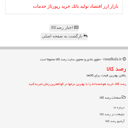
بازار
ارز
اقتصاد
تولید
بانك
خرید
رپورتاژ
خدمات
اخبار رصدکالا
بازگشت به صفحه اصلی
rasadkala.ir - حقوق مادی و معنوی سایت رصد كالا محفوظ است
رصد كالا
یافتن بهترین قیمت برای کالاها
رصد کالا، خرید هوشمندانه را با بهترین نرخها در کوتاهترین زمان تجربه کنید
صفحات رصد كالا
درباره ما
تبلیغات در رصد كالا
آرشیو رصد كالا