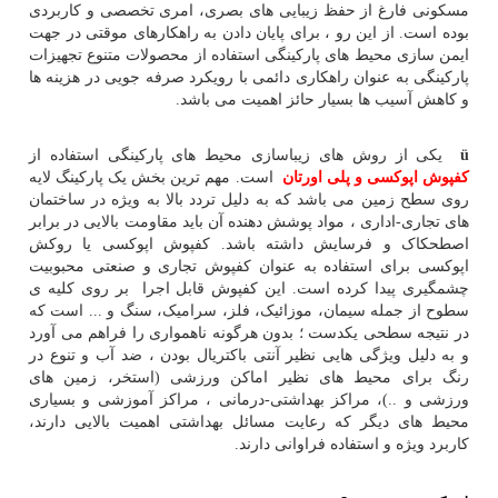
مسکونی فارغ از حفظ زیبایی های بصری، امری تخصصی و کاربردی
بوده است. از این رو ، برای پایان دادن به راهکارهای موقتی در جهت
ایمن سازی محیط های پارکینگی استفاده از محصولات متنوع تجهیزات
پارکینگی به عنوان راهکاری دائمی با رویکرد صرفه جویی در هزینه ها
و کاهش آسیب ها بسیار حائز اهمیت می باشد.
ü
یکی از روش های زیباسازی محیط های پارکینگی استفاده از
کفپوش اپوکسی و پلی اورتان
است. مهم ترین بخش یک پارکینگ لایه
روی سطح زمین می باشد که به دلیل تردد بالا به ویژه در ساختمان
های تجاری-اداری ، مواد پوشش دهنده آن باید مقاومت بالایی در برابر
اصطحکاک و فرسایش داشته باشد. کفپوش اپوکسی یا روکش
اپوکسی برای استفاده به عنوان کفپوش تجاری و صنعتی محبوبیت
چشمگیری پیدا کرده است. این کفپوش قابل اجرا بر روی کلیه ی
سطوح از جمله سیمان، موزائیک، فلز، سرامیک، سنگ و ... است که
در نتیجه سطحی یکدست ؛ بدون هرگونه ناهمواری را فراهم می آورد
و به دلیل ویژگی هایی نظیر آنتی باکتریال بودن ، ضد آب و تنوع در
رنگ برای محیط های نظیر اماکن ورزشی (استخر، زمین های
ورزشی و ..)، مراکز بهداشتی-درمانی ، مراکز آموزشی و بسیاری
محیط های دیگر که رعایت مسائل بهداشتی اهمیت بالایی دارند،
کاربرد ویژه و استفاده فراوانی دارند.