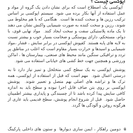
اپوکسی چیست ؟
اپوکسی یک اصطلاح است که برای نشان دادن یک گروه از مواد و
عمل استفاده از آنها بکار برده می شود. سیستم اپوکسی بر اساس
ترکیب رزین ها و سخت کننده ها است. هنگامی که با هم مخلوط می
شوند، رزین و سخت کننده به صورت شیمیایی واکنش نشان می دهند
تا یک ماده پلاستیکی سفت و سخت ایجاد کنند. مواد نهایی قوی، با
دوام، مستحکم، دارای پیوستگی و ضخامت بسیار خوب و بیشتر نسبت
به لایه های پایه هستند. کفپوش اپوکسی در برابر سایش ، فشار ،مواد
شیمیایی و اسیدها و حرارت بسیار مقاوم است که اغلب در مناطق پر
تردد و ترافیکی سنگین مانند محیط های صنعتی، بیمارستان ها ، اماکن
ورزشی و همچنین جهت خط کشی های خیابانی استفاده می شود.
پوشش اپوکسی به یک سطح کمی متخلخل و تمیز نیاز دارد تا به
درستی اعمال شود. مهم است که قبل از استفاده از اپوکسی، همه
ترک ها و تراشه های اصلی بهم متصل و تعمیر شوند. پوشش
اپوکسی بر روی بتن صاف قابل اجرا نبوده و سطح باید به اندازه
کافی سایش پیدا کرده باشد تا از چسبندگی و پایداری بیشتر اطمینان
حاصل شود. قبل از شروع انجام پوشش، سطح قدیمی باید عاری از
هرگونه روغن و آلودگی ها گردد.
ü
دومین راهکار ، ایمن سازی دیوارها و ستون های داخلی پارکینگ