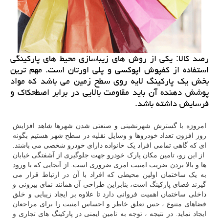
رصد كالا: یكی از روش های زیباسازی محیط های پاركینگی
استفاده از كفپوش اپوكسی و پلی اورتان است. مهم ترین
بخش یك پاركینگ لایه روی سطح زمین می باشد كه مواد
پوشش دهنده آن باید مقاومت بالایی در برابر اصطحكاك و
فرسایش داشته باشد.
امروزه با گسترش شهرنشینی و صنعتی شدن شهرها شاهد افزایش
روز افزون تعداد خودروها و وسایل نقلیه در سطح شهر هستیم بگونه
ای که گاهی تمامی افراد یک خانواده دارای خودرو شخصی می باشند.
از این رو، تامین مکان پارک خودرو جهت جلوگیری از آشفتگی خیابان
ها و بالا بردن ضریب امنیت امری ضروری است. از آنجایی که با ورود
به یک ساختمان اولین محیطی که افراد با آن در ارتباط قرار می
گیرند فضای پارکینگ است، بنابراین طراحی آن همانند نمای بیرونی و
داخلی ساختمان اهمیت فروانی دارد تا علاوه بر ایجاد زیبایی و خلق
فضاهای متنوع ، حس تعلق خاطر و احساس امنیت را برای مراجعان
ایجاد نماید. در نتیجه ، توجه به تامین ایمنی در پارکینگ های تجاری و