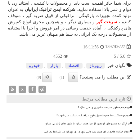
برای شما حائز اهمیت است باید از محصولات با کیفیت ، استاندارد، با
دوام و عمر بالا استفاده نمایید.
شرکت ایمن ترافیک ایرانیان
به عنوان
تولید کننده تجهیزات پارکینگی
–
ترافیکی از قبیل ضربه گیر ، متوقف
کننده ،
سرعت گیر
و بسیاری دیگر ، و همچنین مجری انواع کفپوش
های پارکینگی ، آماده خدمت رسانی در امر فروش و اجرا با استفاده
از محصولات درجه یک ایرانی به شما هم میهنان عزیز می باشد.
1397/06/27
16:11:56
4552
5
/
5.0
تگهای خبر:
رپورتاژ
,
اقتصاد
,
بازار
,
خودرو
این مطلب را می پسندید؟
(0)
(1)
X
تازه ترین مطالب مرتبط
بودجه چه طور سیاست شهری را می سازد؟
موتورسیکلت ها هم مشمول طرح ترافیک پایتخت می شوند؟
نرخ کرایه مسیرهای اربعین از مرزهای ایران تا شهر های زیارتی عراق
ایجاد خزانه واحد برای مدیریت مالی شهرداری تهران در شرایط بحرانی