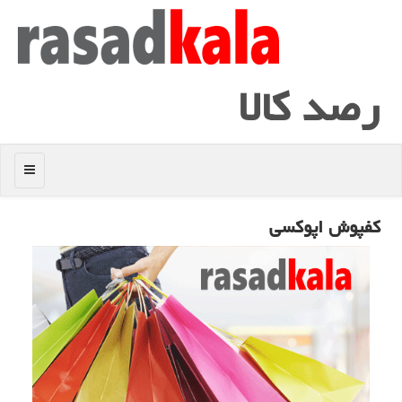
رصد كالا
منو
كفپوش اپوكسی