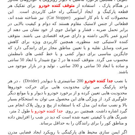
در هنگام پارک ، استفاده از
متوقف کننده خودرو
برای تفکیک هر
قطعه پارکینگ و ایجاد آراستگی راه حلی کاربردی است. این
محصولات که با نام کار استوپر
(Car Stopper)
نیز شناخته شده اند،
قطعاتی از جنس لاستیک مقاوم هستند که دوام و کیفیت بالایی در
برابر تحمل ضربه ، فشار و عوامل جوی از خود نشان می دهند از
اینرو عمر بالایی داشته و دارای صرفه اقتصادی می باشند. متوقف
کننده لاستیکی چند منظوره، همچنین کاربردی ویژه برای کاهش
سرعت وسایل نقلیه و یا تعیین مناطق مجاز برای رانندگی دارد که
جایگزین مناسبی برای دیوار کشی و یا خط کشی های نامطمئن
محسوب می گردد. متوقف کننده ها در 2 نوع شیبدار با ابعاد 50 سانتی
و ساده با ابعاد 50 سانتی و 200 سانتی ، تولید و در بازار موجود می
باشند.
با نصب
جدا کننده خودرو
200 سانتیمتری یا دیوایدر
(Divider)
، در هر
واحد پارکینگ می توان محدودیت هایی برای حرکت خودروها
محدودیت هایی تعیین کرده و از برخورد خودرو با دیوار و یا موانع دیگر
جلوگیری کرد. از ویژگی های این محصول می توان به استحکام بسیار
بالا و نصب ساده این مدل که با استفاده از پیچ و رول پلاک انجام می
گیرد اشاره داشت. همچنین ،بر روی
جدا کننده خودرو با
طول 2 متر،
شبرنگ های با کیفیتی تعبیه شده است که دید در شب را افزایش داده
و مناطق کور را برای رانندگان را به حداقل برساند.
اگر ایمن سازی محیط های پارکینگی با رویکرد ایجاد فضایی مدرن