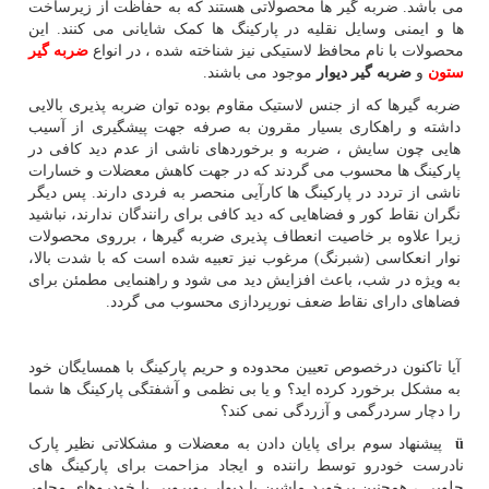
می باشد. ضربه گیر ها محصولاتی هستند که به حفاظت از زیرساخت
ها و ایمنی وسایل نقلیه در پارکینگ ها کمک شایانی می کنند. این
محصولات با نام محافظ لاستیکی نیز شناخته شده ، در انواع
ضربه گیر
ستون
و
ضربه گیر دیوار
موجود می باشند.
ضربه گیرها که از جنس لاستیک مقاوم بوده توان ضربه پذیری بالایی
داشته و راهکاری بسیار مقرون به صرفه جهت پیشگیری از آسیب
هایی چون سایش ، ضربه و برخوردهای ناشی از عدم دید کافی در
پارکینگ ها محسوب می گردند که در جهت کاهش معضلات و خسارات
ناشی از تردد در پارکینگ ها کارآیی منحصر به فردی دارند. پس دیگر
نگران نقاط کور و فضاهایی که دید کافی برای رانندگان ندارند، نباشید
زیرا علاوه بر خاصیت انعطاف پذیری ضربه گیرها ، برروی محصولات
نوار انعکاسی (شبرنگ) مرغوب نیز تعبیه شده است که با شدت بالا،
به ویژه در شب، باعث افزایش دید می شود و راهنمایی مطمئن برای
فضاهای دارای نقاط ضعف نورپردازی محسوب می گردد.
آیا تاکنون درخصوص تعیین محدوده و حریم پارکینگ با همسایگان خود
به مشکل برخورد کرده اید؟ و یا بی نظمی و آشفتگی پارکینگ ها شما
را دچار سردرگمی و آزردگی نمی کند؟
ü
پیشنهاد سوم برای پایان دادن به معضلات و مشکلاتی نظیر پارک
نادرست خودرو توسط راننده و ایجاد مزاحمت برای پارکینگ های
جلویی ، همچنین برخورد ماشین با دیوار روبرویی یا خودروهای مجاور