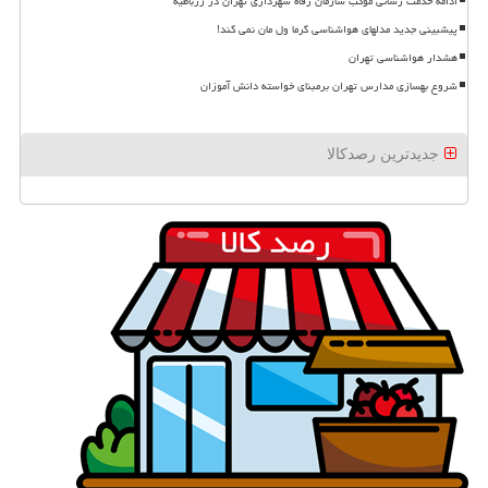
ادامه خدمت رسانی موکب سازمان رفاه شهرداری تهران در زرباطیه
پیشبینی جدید مدلهای هواشناسی گرما ول مان نمی کند!
هشدار هواشناسی تهران
شروع بهسازی مدارس تهران برمبنای خواسته دانش آموزان
جدیدترین رصدکالا