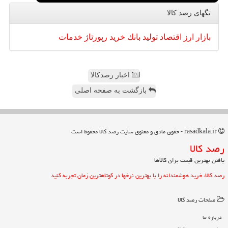
تگهای رصد كالا
بازار
ارز
اقتصاد
تولید
بانك
خرید
رپورتاژ
خدمات
اخبار رصدکالا
بازگشت به صفحه اصلی
rasadkala.ir - حقوق مادی و معنوی سایت رصد كالا محفوظ است
رصد كالا
یافتن بهترین قیمت برای کالاها
رصد کالا، خرید هوشمندانه را با بهترین نرخها در کوتاهترین زمان تجربه کنید
صفحات رصد كالا
درباره ما