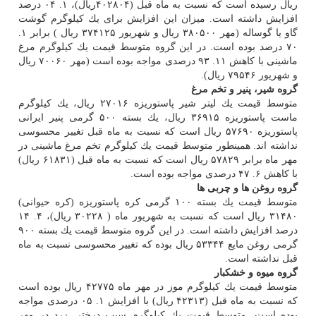
ریال رسیده است كه نسبت به ماه قبل (۴۰۲۸۰۴ریال)، ۱. ۰۴ درصد
افزایش داشته است. میزان این افزایش برای یك كیلوگرم گوشت
گاو یا گوساله (مهر ۳۸۰۵۰۰ ریال و شهریور ۳۷۴۱۲۵ ریال ) برابر ۱.
۷۰ درصد بوده است. در این گروه متوسط قیمت یك كیلوگرم مرغ
ماشینی با كاهش ۱۱. ۹۳ درصدی مواجه بوده است (مهر ۷۰۰۶۰ ریال
و شهریور ۷۹۵۴۶ ریال).
گروه شیر، پنیر و تخم مرغ
متوسط قیمت یك لیتر شیر پاستوریزه ۲۷۰۱۶ ریال، یك كیلوگرم
ماست پاستوریزه ۳۶۹۱۵ ریال، یك بسته ۵۰۰ گرمی پنیر ایرانی
پاستوریزه ۵۷۶۹۰ ریال است كه نسبت به ماه قبل تغییر محسوسی
نداشته اند. همینطور متوسط قیمت یك كیلوگرم تخم مرغ ماشینی در
مهر ماه برابر ۵۷۸۲۹ ریال است كه نسبت به ماه قبل (۶۱۸۳۱ ریال)
با كاهش ۶. ۴۷ درصدی مواجه بوده است.
گروه روغن ها و چربی ها
متوسط قیمت یك بسته ۱۰۰ گرمی كره پاستوریزه (كره حیوانی)
۳۱۴۸۰ ریال است كه نسبت به شهریور ماه ( ۳۰۲۲۸ ریال)، ۴. ۱۴
درصد افزایش داشته است. در این گروه متوسط قیمت یك بسته ۹۰۰
گرمی روغن مایع ۵۳۳۴۴ ریال بوده كه تغییر محسوسی نسبت به ماه
قبل نداشته است.
گروه میوه و خشكبار
متوسط قیمت یك كیلوگرم موز در مهر ماه ۴۲۷۷۵ ریال بوده است
كه نسبت به ماه قبل (۴۲۳۱۳ ریال) با افزایش ۱. ۰۵ درصدی مواجه
بوده است. متوسط قیمت یك كیلوگرم سیب درختی زرد در مهر