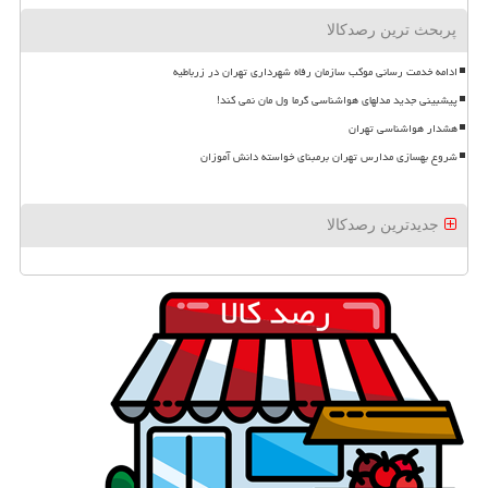
پربحث ترین رصدکالا
ادامه خدمت رسانی موکب سازمان رفاه شهرداری تهران در زرباطیه
پیشبینی جدید مدلهای هواشناسی گرما ول مان نمی کند!
هشدار هواشناسی تهران
شروع بهسازی مدارس تهران برمبنای خواسته دانش آموزان
جدیدترین رصدکالا