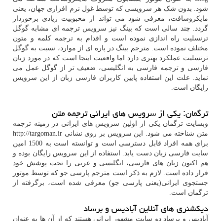
شود. بدون شک هر سرویسی که توسط غول نرم افزاری جهان، یعنی
مایکروسافت، معرفی شود می تواند از محبوبیت زیادی برخوردار
گردد. چند سالی است که بینگ نیز سرویس ترجمه ای مشابه گوگل
ترنسلیت راه اندازی نموده است و اقدام به ترجمه کلمه و متون
مختلف نموده است. مترجم بینگ در پاره ای از موارد، نسبت به گوگل
ترنسلیت عملکرد بهتری دارد اما واقعیت اینجا است که در مورد زبان
فارسی و ترجمه فارسی به انگلیسی، ضعیف تر از گوگل عمل می
نماید. علت این استفاده پایین کاربران فارسی زبان از این سرویس
رایگان است.
ترگمان: یکی از سرویس های ایرانی ترجمه متن
وبسایت ترگمان یکی از اولین سرویس های ایرانی در زمینه ترجمه
متن شناخته می شود. این سرویس بر روی نشانی
http://targoman.ir
برای همه افراد قابل دسترسی است و توانسته است به 1500 امین
سایت فارسی زبان دست یابد. استفاده از این سرویس رایگان بوده و
هم اکنون زبان های فارسی، انگلیسی و عربی را تحت پوشش خود
قرار داده است. لازم به ذکر است مترجم پارسی جو که توسط موتور
جستجوی ایرانی(یعنی پارسی جو) معرفی شده است، برگرفته از
ترگمان است.
دیکشنری های آنلاین آبادیس و برساد
آبادیس و برساد دو سایت مشهور ایرانی هستند که از آن ها به عنوان