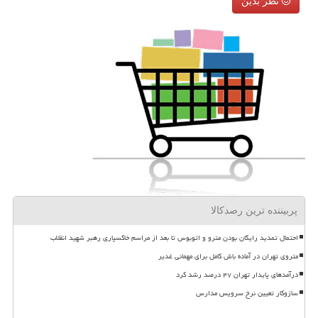
نظر بدین
پربیننده ترین رصدکالا
احتمال تمدید رایگان بودن مترو و اتوبوس تا بعد از مراسم خاکسپاری رهبر شهید انقلاب
متروی تهران در آماده باش کامل برای مهمانی غدیر
درآمدهای پایدار تهران ۴۷ درصد رشد کرد
سازوکار تعیین نرخ سرویس مدارس