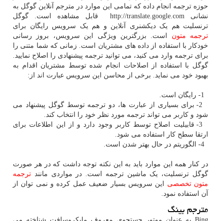
حوزه ترجمه انجام داده که تمامی این موارد در مترجم آنلاین گوگل به
نشانی
http://translate.google.com
قابل مشاهده است. گوگل
ترنسلیت هم یک دیکشنری آنلاین و هم یک سرویس رایگان برای
ترجمه متون
است. بزرگترین ویژگی این سرویس، بروز رسانی
خودکار با استفاده از داده های مشتریان است. زمانی که شما متنی را
برای ترجمه وارد می کنید، می توانید ترجمه پیشنهادی را اصلاح نمایید.
گوگل با استفاده از اصلاحات انجام شده توسط مشتریان اقدام به
بهبود خود می نماید. برخی از محاسن این سرویس عبارت اند از:
1- رایگان است.
2- برای بسیاری از عبارت ها، دو ترجمه توسط گوگل پیشنهاد می
شود و کاربر می تواند ترجمه مورد نظر خود را انتخاب کند.
3- قابیلیت اصلاح توسط کاربر وجود دارد و از این اطلاعات برای
ارتقا سطح کار استفاده می شود.
4- الگوریتم در حال بهتر شدن است.
در کنار همه این موارد باید به این نکته توجه داشت که در هر صورت
گوگل ترنسلیت، یک ماشین ترجمه است. در مواردی مانند
ترجمه
متون تخصصی
این سرویس بسیار ضعیف عمل کرده و نمی توان از
آن استفاده نمود.
مترجم بینگ
Bing
به عنوان موتور جستجوی معروف مایکروسافت شناخته می