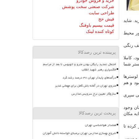
خرید و فروش خودرو
شرکت صنعتی سخت پوشش
طراحی سایت
فیش حج
د. شاید
قیمت بیسیم باوفنگ
کوتاه کننده لینک
ور محیط
طیف رنگی
پربیننده ترین رصدکالا
، كاملا
احتمال تمدید رایگان بودن مترو و اتوبوس تا بعد از مراسم
ستر شما
خاکسپاری رهبر شهید انقلاب
لوسترها
درآمدهای پایدار تهران ۴۷ درصد رشد کرد
ود و هم
متروی تهران در آماده باش کامل برای مهمانی غدیر
سازوکار تعیین نرخ سرویس مدارس
ایی سپری
ان وجود
پربحث ترین رصدکالا
ایه مكان
هشدار هواشناسی تهران
كرده تا
شروع بهسازی مدارس تهران برمبنای خواسته دانش آموزان
 ها در محلول و سپس