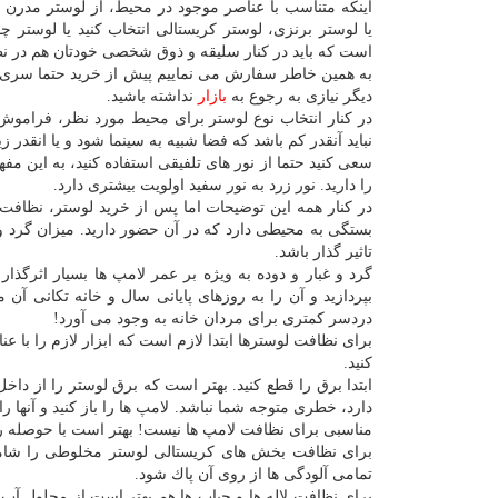
اینكه متناسب با عناصر موجود در محیط، از لوستر مدرن ا
یا لوستر برنزی، لوستر كریستالی انتخاب كنید یا لوستر چ
است كه باید در كنار سلیقه و ذوق شخصی خودتان هم در نظ
به همین خاطر سفارش می نماییم پیش از خرید حتما سری به 
دیگر نیازی به رجوع به
بازار
نداشته باشید.
در كنار انتخاب نوع لوستر برای محیط مورد نظر، فراموش ن
نباید آنقدر كم باشد كه فضا شبیه به سینما شود و یا انقدر 
سعی كنید حتما از نور های تلفیقی استفاده كنید، به این مفه
را دارید. نور زرد به نور سفید اولویت بیشتری دارد.
در كنار همه این توضیحات اما پس از خرید لوستر، نظافت و
بستگی به محیطی دارد كه در آن حضور دارید. میزان گرد و
تاثیر گذار باشد.
گرد و غبار و دوده به ویژه بر عمر لامپ ها بسیار اثرگذ
بپردازید و آن را به روزهای پایانی سال و خانه تكانی آ
دردسر كمتری برای مردان خانه به وجود می آورد!
برای نظافت لوسترها ابتدا لازم است كه ابزار لازم را با ع
كنید.
ابتدا برق را قطع كنید. بهتر است كه برق لوستر را از داخ
دارد، خطری متوجه شما نباشد. لامپ ها را باز كنید و آنها ر
مناسبی برای نظافت لامپ ها نیست! بهتر است با حوصله روی
برای نظافت بخش های كریستالی لوستر مخلوطی را شامل
تمامی آلودگی ها از روی آن پاك شود.