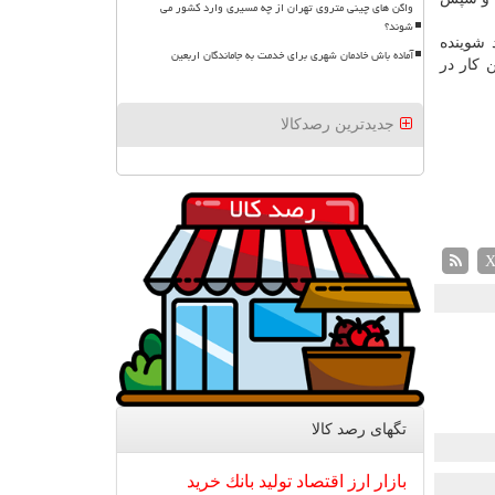
واگن های چینی متروی تهران از چه مسیری وارد کشور می
شوند؟
 شوینده
آماده باش خادمان شهری برای خدمت به جاماندگان اربعین
 كار در
جدیدترین رصدکالا
تگهای رصد كالا
بازار
ارز
اقتصاد
تولید
بانك
خرید