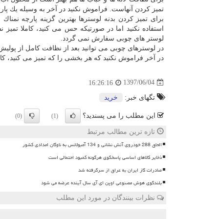
تمیز كردن آنهاست. فراموش نكنید در آخر به وسیله یك پارچ
برای تمیز كردن بدنه لوسترها بهترین گزینه پارچه نمناك 
استفاده نكنید اما در صورتیكه حس می كنید، كاملا تمیز ن
لوستر های چوبی سفارش نمی گردد.
در لوسترهای چوبی می توانید بعد از نظافت كامل از پولی
در آخر فراموش نكنید كه هر بخشی را كه تمیز می كنید، كا
1397/06/04
16:26:16
تگهای خبر:
خرید
این مطلب را می پسندید؟
(0)
(1)
تازه ترین مطالب مرتبط
الحاق 288 خودروی آتش نشانی و 134 آمبولانس به ناوگان امدادی کشور
ذخایر کالاهای اساسی پاسخگوی هرگونه کمبود احتمالی است
صادرات گاز ایران به عراق از سرگرفته شد
بلندگوی هوش مصنوعی اوپن ای آی سال آینده عرضه می شود
نظرات بینندگان در مورد این مطلب
ن