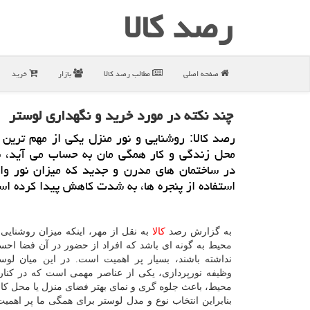
رصد كالا
صفحه اصلی
مطالب رصد كالا
بازار
خرید
چند نكته در مورد خرید و نگهداری لوستر
رصد كالا: روشنایی و نور منزل یكی از مهم ترین
محل زندگی و كار همگی مان به حساب می آید،
در ساختمان های مدرن و جدید كه میزان نور وار
استفاده از پنجره ها، به شدت كاهش پیدا كرده ا
به گزارش رصد
كالا
به نقل از مهر، اینكه میزان روشنایی 
محیط به گونه ای باشد كه افراد از حضور در آن فضا احس
نداشته باشند، بسیار پر اهمیت است. در این میان لوست
وظیفه نورپردازی، یكی از عناصر مهمی است كه در كنار
محیط، باعث جلوه گری و نمای بهتر فضای منزل یا محل كار 
بنابراین انتخاب نوع و مدل لوستر برای همگی ما پر اهمیت