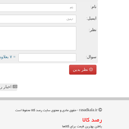
نام:
ایمیل:
نظر:
سوال:
= ۷ بعلاوه ۴
نظر بدین
اخبار رص
rasadkala.ir - حقوق مادی و معنوی سایت رصد كالا محفوظ است
رصد كالا
یافتن بهترین قیمت برای کالاها