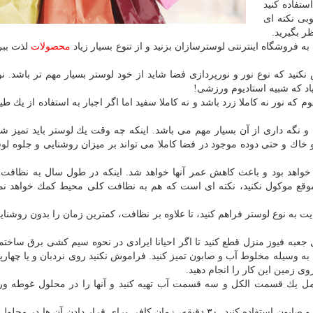
ستفاده كنید
وبی نكته ای
ر بگیرید.
فروشگاه اینترنتی لوسترسازان بزنید و از تنوع بسیار زیاد
محصولات
لذت ببری
كنید كه نوع نور و نورپردازی فضا شاید از خود لوستر بسیار مهم تر باشد. ن
زیاد كه شبیه استادیوم ورزشی!
وم كه نور نه كاملا زرد باشد و نه كاملا سفید اما اگر اجبار به استفاده از یك 
 نگه داری از آن بسیار مهم می باشد. اینكه چه وقت یك لوستر باید تمیز شود
 خاك و حتی دوده موجود در فضا كاملا می تواند بر میزان روشنایی و جلوه لو
ار خواهد بود و باعث كاهش عمر آنها خواهد شد. اینكه در طول سال به نظافت 
ن موقع موكول نكنید، نكته ای است كه هم به نظافت كلی محیط كمك خواهد نم
نایت به نوع لوستر فراهم كنید، تا علاوه بر نظافت، كمترین زمان را بدون روشن
ل جعبه فیوز منزل قطع كنید تا اگر احیانا ایرادی در نحوه سیم كشی برق ساختم
ا به وسیله مخلوط آب و صابون تمیز كنید. فراموش نكنید روی نردبان و یا چهارپ
 زمین این كار را انجام دهید.
 یك قسمت الكل و سه قسمت آب تهیه كنید و آنها را در محلول غوطه ور 
برای نظافت لاله ها و حباب ها هم بهتر است از محلول آب و صابون استفاده كنید. ۳۰ دقیقه، زمان كافی برای قرار دادن آن