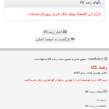
تگهای رصد كالا
بازار
ارز
اقتصاد
تولید
بانك
خرید
رپورتاژ
خدمات
اخبار رصدکالا
بازگشت به صفحه اصلی
rasadkala.ir - حقوق مادی و معنوی سایت رصد كالا محفوظ است
رصد كالا
یافتن بهترین قیمت برای کالاها
رصد کالا، خرید هوشمندانه را با بهترین نرخها در کوتاهترین زمان تجربه کنید
صفحات رصد كالا
درباره ما
تبلیغات در رصد كالا