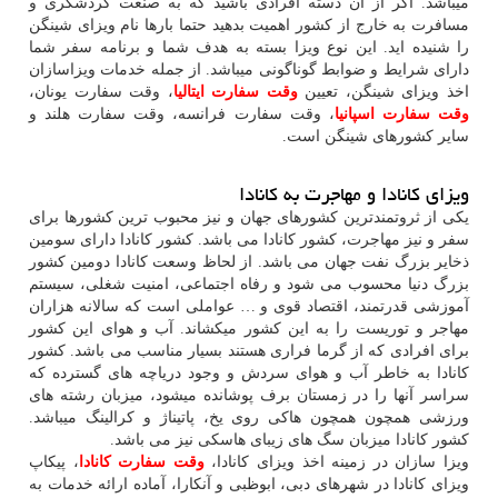
میباشد. اگر از آن دسته افرادی باشید که به صنعت گردشگری و
مسافرت به خارج از کشور اهمیت بدهید حتما بارها نام ویزای شینگن
را شنیده اید. این نوع ویزا بسته به هدف شما و برنامه سفر شما
دارای شرایط و ضوابط گوناگونی میباشد. از جمله خدمات ویزاسازان
اخذ ویزای شینگن، تعیین
وقت سفارت ایتالیا
، وقت سفارت یونان،
وقت سفارت اسپانیا
، وقت سفارت فرانسه، وقت سفارت هلند و
سایر کشورهای شینگن است.
ویزای کانادا و مهاجرت به کانادا
یکی از ثروتمندترین کشورهای جهان و نیز محبوب ترین کشورها برای
سفر و نیز مهاجرت، کشور کانادا می باشد. کشور کانادا دارای سومین
ذخایر بزرگ نفت جهان می باشد. از لحاظ وسعت کانادا دومین کشور
بزرگ دنیا محسوب می شود و رفاه اجتماعی، امنیت شغلی، سیستم
آموزشی قدرتمند، اقتصاد قوی و … عواملی است که سالانه هزاران
مهاجر و توریست را به این کشور میکشاند. آب و هوای این کشور
برای افرادی که از گرما فراری هستند بسیار مناسب می باشد. کشور
کانادا به خاطر آب و هوای سردش و وجود دریاچه های گسترده که
سراسر آنها را در زمستان برف پوشانده میشود، میزبان رشته های
ورزشی همچون همچون هاکی روی یخ، پاتیناژ و کرالینگ میباشد.
کشور کانادا میزبان سگ های زیبای هاسکی نیز می باشد.
ویزا سازان در زمینه اخذ ویزای کانادا،
وقت سفارت کانادا
، پیکاپ
ویزای کانادا در شهرهای دبی، ابوظبی و آنکارا، آماده ارائه خدمات به