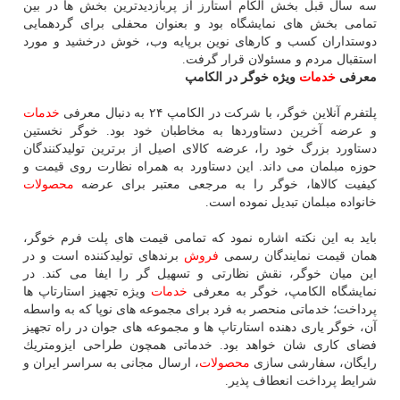
سه سال قبل بخش الكام استارز از پربازدیدترین بخش ها در بین
تمامی بخش های نمایشگاه بود و بعنوان محفلی برای گردهمایی
دوستداران كسب و كارهای نوین برپایه وب، خوش درخشید و مورد
استقبال مردم و مسئولان قرار گرفت.
معرفی
خدمات
ویژه خوگر در الكامپ
پلتفرم آنلاین خوگر، با شركت در الكامپ ۲۴ به دنبال معرفی
خدمات
و عرضه آخرین دستاوردها به مخاطبان خود بود. خوگر نخستین
دستاورد بزرگ خود را، عرضه كالای اصیل از برترین تولیدكنندگان
حوزه مبلمان می داند. این دستاورد به همراه نظارت روی قیمت و
كیفیت كالاها، خوگر را به مرجعی معتبر برای عرضه
محصولات
خانواده مبلمان تبدیل نموده است.
باید به این نكته اشاره نمود كه تمامی قیمت های پلت فرم خوگر،
همان قیمت نمایندگان رسمی
فروش
برندهای تولیدكننده است و در
این میان خوگر، نقش نظارتی و تسهیل گر را ایفا می كند. در
نمایشگاه الكامپ، خوگر به معرفی
خدمات
ویژه تجهیز استارتاپ ها
پرداخت؛ خدماتی منحصر به فرد برای مجموعه های نوپا كه به واسطه
آن، خوگر یاری دهنده استارتاپ ها و مجموعه های جوان در راه تجهیز
فضای كاری شان خواهد بود. خدماتی همچون طراحی ایزومتریك
رایگان، سفارشی سازی
محصولات
، ارسال مجانی به سراسر ایران و
شرایط پرداخت انعطاف پذیر.