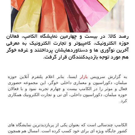
رصد كالا: در بیست و چهارمین نمایشگاه الكامپ، فعالان
حوزه الكترونیك، كامپیوتر و تجارت الكترونیك به معرفی
آخرین نوآوری ها و دستاوردهایشان پرداختند و غرفه خوگر
هم مورد توجه بازدیدكنندگان قرار گرفت.
به گزارش سرویس
بازار
ایسنا، بنابر اعلام ​پلتفرم آنلاین حوزه
مبلمان، دكوراسیون و معماری داخلی خوگر، این مجموعه حضوری
فعال و موثر را در الكامپ بیست و چهارم تجربه نمود و با فعالان
حوزه مبلمان، دكوراسیون داخلی، آی تی و تجارت الكترونیك همكاری
كرد.
الكامپ چندسالی است كه بعنوان یكی از پربازدیدترین نمایشگاه های
كشور جایگاه ویژه ای برای خود كسب كرده است. امسال هم همچون