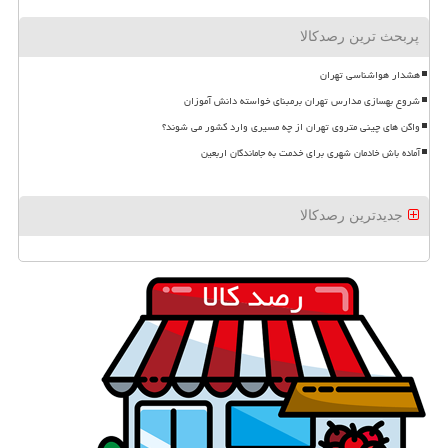
پربحث ترین رصدکالا
هشدار هواشناسی تهران
شروع بهسازی مدارس تهران برمبنای خواسته دانش آموزان
واگن های چینی متروی تهران از چه مسیری وارد کشور می شوند؟
آماده باش خادمان شهری برای خدمت به جاماندگان اربعین
جدیدترین رصدکالا