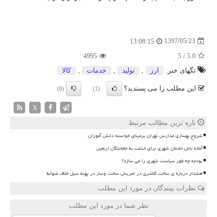
1397/05/23
13:08:15
4995
5
/
5.0
تگهای خبر:
ارز
,
تولید
,
خدمات
,
كالا
این مطلب را می پسندید؟
(0)
(1)
X
تازه ترین مطالب مرتبط
شروع بهسازی مدارس تهران برمبنای خواسته دانش آموزان
آماده باش خادمان شهری برای خدمت به جاماندگان اربعین
بودجه چه طور سیاست شهری را می سازد؟
هشدار درباره ی ساخت کلانتری در تجریش ساخت وساز در پهنه سیل خلاف ضوابط
نظرات بینندگان در مورد این مطلب
نظر شما در مورد این مطلب