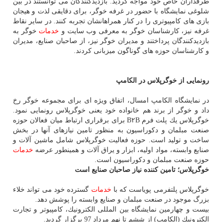
طرفداران خاص خود مواجه گردید. بازدیدكنندگان می توانستند در بین
شلوغی نمایشگاه با حضور در غرفه خوگر، برای دقایقی لذت و هیجان
بازی های كامپیوتری را در كنار همراهانشان تجربه كنند. در سایر نقاط
غرفه نیز، كارشناسان خوگر به معرفی وب سایت و
خدمات
خوگر به
بازدیدكنندگان پرداختند و مدیران خوگر نیز، از صاحبان صنایع، مدیران
و كارشناسان حوزه های گوناگون میزبانی كردند.
رونمایی از خوگرپلاس در الكامپ
در نمایشگاه الكامپ امسال، اتفاق ویژه ای برای مجموعه خوگر رخ
داد و خوگر از برند هم خانواده خود یعنی خوگرپلاس رونمایی نمود.
خوگرپلاس یك پلت فرم B۲B برای برقراری ارتباط میان فعالان حوزه
صنعت مبلمان و دكوراسیون به منظور تامین نیازهای آنها در بخش
ساخت و تولید است. حوزه فعالیت خوگرپلاس شامل ماشین آلات و
صنایع وابسته، مواد اولیه، ابزار و یراق آلات و همینطور عرضه
خدمات
حوزه صنعت مبلمان و دكوراسیون است.
خوگرپلاس؛ تامین كننده نیاز صاحبان صنایع است
خوگرپلاس پلتفرمی پویاست كه با
خدمات
گسترده خود می تواند خلاء
بزرگ موجود در صنعت مبلمان و صنایع وابسته را پوشش دهد.
بیست و چهارمین نمایشگاه بین المللی الكترونیك، كامپیوتر و تجارت
الكترونیك (الكامپ) از ششم تا نهم مرداد 97 برگزار گردید.