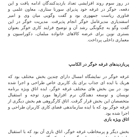
در روز سوم روند افزایشی تعداد بازدیدكنندگان ادامه یافت و این
دفعه، خوگر در غرفه خود پذیرای سورنا ستاری، معاون علمی و
فناوری ریاست جمهوری بود و گفت وگویی میان وی و امیر
اسفندیاری مدیرعامل خوگر انجام پذیرفت. مدیریت خوگر در این
گفت وگو به چگونگی رشد آن و توضیح فرایند كاری خوگر بعنوان
بستری نوین برای عرضه كالاهای خانواده مبلمان، دكوراسیون و
معماری داخلی پرداخت.
پربازدیدهای غرفه خوگر در الكامپ
غرفه خوگر در نمایشگاه امسال دارای چندین بخش مختلف بود كه
هریك با ایده ای جذاب برای یك كاربری خاص طراحی و اجرا شده
بود. در بین بخش های مختلف غرفه خوگر، ایده اتاق ویژه برنامه
نویسان و توسعه دهندگان نرم افزارها مورد توجه و استقبال
متخصصان این بخش قرار گرفت. اتاق كارگروهی هم بخش دیگری از
غرفه خوگر بود كه با ایده سازماندهی فضای كاری كاربران طراحی و
اجرا شده بود.
اتاق ویژه بازی
بخش دیگر و پرمخاطب غرفه خوگر، اتاق بازی آن بود كه با استقبال