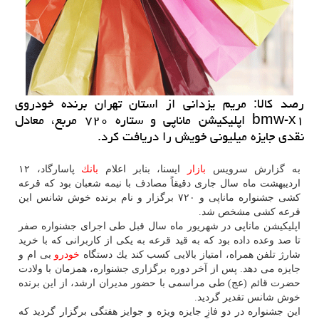
رصد كالا: مریم یزدانی از استان تهران برنده خودروی
bmw-x۱ اپلیكیشن ماناپی و ستاره ۷۲۰ مربع، معادل
نقدی جایزه میلیونی خویش را دریافت كرد.
به گزارش سرویس
بازار
ایسنا، بنابر اعلام
بانك
پاسارگاد، ۱۲
اردیبهشت ماه سال جاری دقیقاً مصادف با نیمه شعبان بود كه قرعه
كشی جشنواره ماناپی و ۷۲۰ برگزار و نام برنده خوش شانس این
قرعه كشی مشخص شد.
اپلیكیشن ماناپی در شهریور ماه سال قبل طی اجرای جشنواره صفر
تا صد وعده داده بود كه به قید قرعه به یكی از كاربرانی كه با خرید
شارژ تلفن همراه، امتیاز بالایی كسب كند یك دستگاه
خودرو
بی ام و
جایزه می دهد. پس از آخر دوره برگزاری جشنواره، همزمان با ولادت
حضرت قائم (عج) طی مراسمی با حضور مدیران ارشد، از این برنده
خوش شانس تقدیر گردید.
این جشنواره در دو فازِ جایزه ویژه و جوایز هفتگی برگزار گردید كه