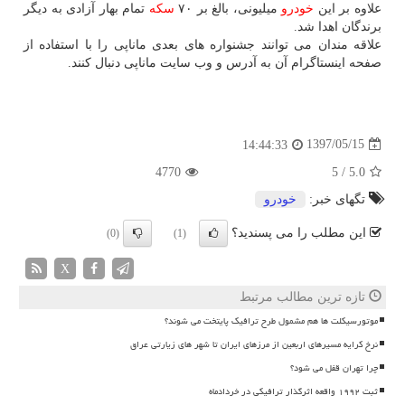
علاوه بر این
خودرو
میلیونی، بالغ بر ۷۰
سكه
تمام بهار آزادی به دیگر
برندگان اهدا شد.
علاقه مندان می توانند جشنواره های بعدی ماناپی را با استفاده از
صفحه اینستاگرام آن به آدرس و وب سایت ماناپی دنبال كنند.
1397/05/15
14:44:33
4770
5
/
5.0
تگهای خبر:
خودرو
این مطلب را می پسندید؟
(0)
(1)
X
تازه ترین مطالب مرتبط
موتورسیکلت ها هم مشمول طرح ترافیک پایتخت می شوند؟
نرخ کرایه مسیرهای اربعین از مرزهای ایران تا شهر های زیارتی عراق
چرا تهران قفل می شود؟
ثبت ۱۹۹۲ واقعه اثرگذار ترافیکی در خردادماه