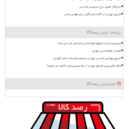
سازوکار تعیین نرخ سرویس مدارس
متروی تهران در آماده باش کامل برای مهمانی غدیر
پربحث ترین رصدکالا
پیشبینی جدید مدلهای هواشناسی گرما ول مان نمی کند!
هشدار هواشناسی تهران
شروع بهسازی مدارس تهران برمبنای خواسته دانش آموزان
واگن های چینی متروی تهران از چه مسیری وارد کشور می شوند؟
جدیدترین رصدکالا