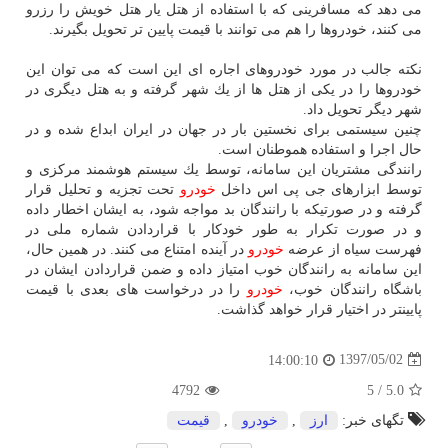
می دهد كه مسافرینی كه با استفاده از هتل یار هتل خویش را رزرو
می كنند، خودروها را هم می توانند با قیمت پایین تر تحویل بگیرند.
نكته جالب در مورد خودروهای اجاره ای این است كه می توان این
خودروها را در یكی از هتل ها از یك شهر گرفته و به هتل دیگری در
شهر دیگر تحویل داد.
چنین سیستمی برای نخستین بار در جهان در ایران ابداع شده و در
حال اجرا و استفاده هموطنان است.
رانندگی مشتریان این سامانه، توسط یك سیستم هوشمند مركزی و
توسط ابزارهای جی پی اس داخل
خودرو
تحت تجزیه و تحلیل قرار
گرفته و در صورتیكه با رانندگان بد مواجه شود، به ایشان اخطار داده
و در صورت تكرار به طور خودكار با قراردادن شماره ملی در
فهرست سیاه از عرضه
خودرو
در آینده امتناع می كنند. در همین حال،
این سامانه به رانندگان خوب امتیاز داده و ضمن قراردادن ایشان در
باشگاه رانندگان خوب،
خودرو
را در درخواست های بعدی با قیمت
پایینتر در اختیار قرار خواهد گذاشت.
1397/05/02
14:00:10
4792
5
/
5.0
تگهای خبر:
ارز
,
خودرو
,
قیمت