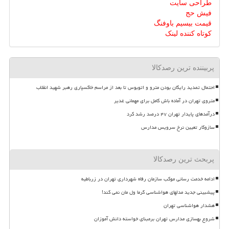
طراحی سایت
فیش حج
قیمت بیسیم باوفنگ
کوتاه کننده لینک
پربیننده ترین رصدکالا
احتمال تمدید رایگان بودن مترو و اتوبوس تا بعد از مراسم خاکسپاری رهبر شهید انقلاب
متروی تهران در آماده باش کامل برای مهمانی غدیر
درآمدهای پایدار تهران ۴۷ درصد رشد کرد
سازوکار تعیین نرخ سرویس مدارس
پربحث ترین رصدکالا
ادامه خدمت رسانی موکب سازمان رفاه شهرداری تهران در زرباطیه
پیشبینی جدید مدلهای هواشناسی گرما ول مان نمی کند!
هشدار هواشناسی تهران
شروع بهسازی مدارس تهران برمبنای خواسته دانش آموزان