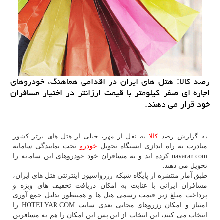
رصد كالا: هتل های ایران در اقدامی هماهنگ، خودروهای
اجاره ای صفر كیلومتر با قیمت ارزانتر در اختیار مسافران
خود قرار می دهند.
به گزارش رصد
كالا
به نقل از مهر، خیلی از هتل های برتر كشور
مبادرت به راه اندازی ایستگاه تحویل
خودرو
تحت نمایندگی سامانه
navaran.com كرده اند و به مسافران خود خودروهای این سامانه را
تحویل می دهند.
طبق آمار منتشره از پایگاه شبكه رزرواسیون اینترنتی هتل های ایران،
مسافران ایرانی با عنایت به امكان دریافت تخفیف های ویژه و
پرداخت مبلغ زیر قیمت رسمی هتل ها و همینطور بدلیل جمع آوری
امتیاز و امكان رزروهای مجانی بعدی سایت HOTELYAR.COM را
انتخاب می كنند، این انتخاب از این پس این امكان را هم به مسافرین