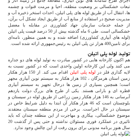
اجرای طرح سامانه های نوین آبیاری، مطالعه جامع در زمینه آثار و
تبعات خشکسالی بر وضعیت منطقه، احیا و مرمت قنوات و چشمه
ها، انتقال آب از طریق لوله های پلی اتیلن، احداث استخر ذخیره آب و
مدیریت صحیح در استفاده از منابع آب از طریق ایجاد تشکل آب برآن،
از جمله خدمات سازمان جهاد کشاورزی در مقابله با معضل
خشکسالی است. طی 6 ماه گذشته بیش از 50 درصد قیمت پلی اتیلن
(لوله های آبیاری کشاورزی) اضافه شده و به همین منظور، نامه‌ای
برای تامین400 هزار تن پلی اتیلن به رئیس‌جمهوری ارائه شده است.
تولید لوله پلی اتیلن
هم اکنون کارخانه هایی در کشور مبادرت به تولید لوله های دو جداره
می کنند ولی این کارخانه اولین واحدی است که در کشور نسبت به
لایه گذاری فلز در
لوله پلی اتیلن
اقدام می کند. از 150 هزار هکتار
زمین استان هرمزگان ، 102 هزار هکتار به سیستم نوین آبیاری مجهز
است؛ همچنین بسیاری از زمین ها درحال تجهیز به سیستم آبیاری
قطره ای و بارانی هستند. یکی از طرح های بزرگ دولت یازدهم
آبرسانی به 146 هزار هکتار زمین زراعی از طریق لوله در سیستان و
بلوچستان است که 46 هزار هکتار آن ابتدا به دلیل شرایط خاص در
سیستان در حال اجراست. برخی از مردم منطقه سیستان معتقدند
موضوع خشکسالی، بیکاری و مهاجرت از این منطقه چندان که باید
تاثیری در عملکرد فوری مسئولان نداشته و حتی پس از گذشت 20
سال هنوز برنامه مدونی برای برون رفت از این چالش وجود ندارد.