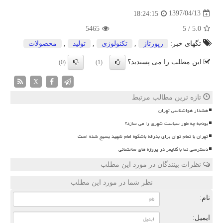
1397/04/13
18:24:15
5465
5
/
5.0
تگهای خبر:
رپورتاژ
,
تكنولوژی
,
تولید
,
محصولات
این مطلب را می پسندید؟
(0)
(1)
X
تازه ترین مطالب مرتبط
هشدار هواشناسی تهران
بودجه چه طور سیاست شهری را می سازد؟
تهران با تمام توان برای بدرقه باشکوه امام شهید بسیج شده است
دسترسی نما با کلایمر در پروژه های ساختمانی
نظرات بینندگان در مورد این مطلب
نظر شما در مورد این مطلب
نام:
ایمیل: