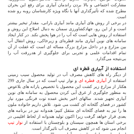
مشارکت اجتماعی و بالا بردن راندمان آبیاری برای رفع این بحران
مطرح شده که تأثیرگذاری آنها با نگاه ویژه کارشناسان روبه رو شده
است.
در برخی از روش های آبیاری مانند آبیاری بارانی، مقدار تبخیر بیشتر
است و از این رو، جهادکشاورزی سمنان به دنبال اصلاح این روش و
استفاده از روش هایی است که آب را در هوا پخش نکند. در کنار ایجاد
سامانه های نوین آبیاری مانند قطره‌ای و زیرخاکی، روش انتقال آب
بین مزارع و در داخل مزارع بزرگ مساله ای است که غفلت از آن
تمام اقدامات علمی و تجربی برای جلوگیری از هدررفت آب را
بی‌نتیجه می‌گذارد.
استفاده از آبیاری قطره ای
از دیگر راه های کاهش مصرف آب در تولید محصول سیب زمینی
استفاده از
آبیاری قطره ای
و نوار تیپ است که در سال جاری 299
هکتار از مزارع زیر کشت این محصول با تخصیص یارانه های بلاعوض
به منظور جلوگیری از غرق آبی کردن محصول به سامانه های نوین
آبیاری تجهیز شدند. سالهای اخیر بخش عمده توت فرنگی مورد نیاز
کشور در فضای گلخانه ای کشت می شود. تلاش داریم خانواده ملون
ها را نیز به فضای گلخانه ای منتقل کنیم؛ هندوانه نیز در برنامه های
بعدی قرار خواهد گرفت زیرا اکنون تولید هندوانه از لحاظ اقلیمی در
برخی استان ها همچون سیستان و بلوچستان با استفاده از
نوار تیپ
انجام می شود که در کاهش مصرف آب تاثیرگذار است.