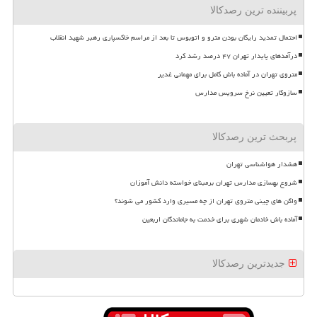
پربیننده ترین رصدکالا
احتمال تمدید رایگان بودن مترو و اتوبوس تا بعد از مراسم خاکسپاری رهبر شهید انقلاب
درآمدهای پایدار تهران ۴۷ درصد رشد کرد
متروی تهران در آماده باش کامل برای مهمانی غدیر
سازوکار تعیین نرخ سرویس مدارس
پربحث ترین رصدکالا
هشدار هواشناسی تهران
شروع بهسازی مدارس تهران برمبنای خواسته دانش آموزان
واگن های چینی متروی تهران از چه مسیری وارد کشور می شوند؟
آماده باش خادمان شهری برای خدمت به جاماندگان اربعین
جدیدترین رصدکالا