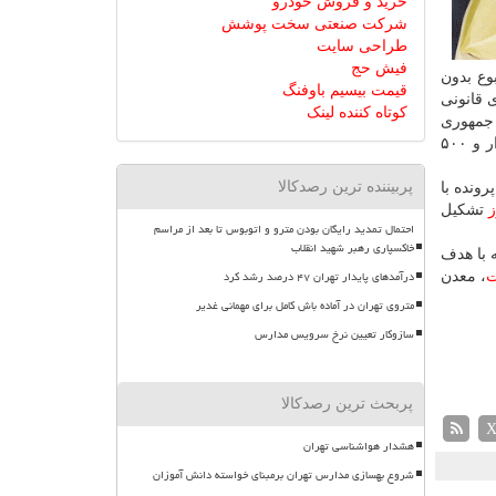
خرید و فروش خودرو
شرکت صنعتی سخت پوشش
طراحی سایت
فیش حج
وع بدون
قیمت بیسیم باوفنگ
 قانونی
کوتاه کننده لینک
 جمهوری
پربیننده ترین رصدکالا
خیل در پرونده با
ز
تشكیل
احتمال تمدید رایگان بودن مترو و اتوبوس تا بعد از مراسم
خاکسپاری رهبر شهید انقلاب
 با هدف
درآمدهای پایدار تهران ۴۷ درصد رشد کرد
ت
، معدن
متروی تهران در آماده باش کامل برای مهمانی غدیر
سازوکار تعیین نرخ سرویس مدارس
پربحث ترین رصدکالا
هشدار هواشناسی تهران
شروع بهسازی مدارس تهران برمبنای خواسته دانش آموزان