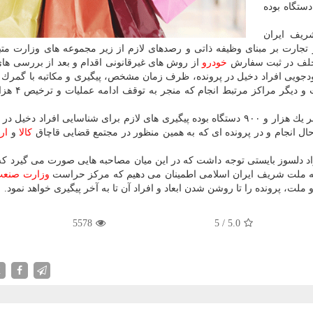
وهای مشمول در پرونده كه بیش از یك هزار و ۹۰۰ دستگاه بوده
ریف ایران
 تجارت بر مبنای وظیفه ذاتی و رصدهای لازم از زیر مجموعه های وزارت متب
تخلف در ثبت سفارش
خودرو
از روش های غیرقانونی اقدام و بعد از بررسی های
جویی افراد دخیل در پرونده، ظرف زمان مشخص، پیگیری و مكاتبه با گمرك
ر مراكز مرتبط انجام كه منجر به توقف ادامه عملیات و ترخیص ۴ هزار و ۵۰۰
همچنین برای مابقی خودروهای مشمول در پرونده كه بالغ بر یك هزار و ۹۰۰ دستگاه بوده پیگیری های لازم برای شناسایی افراد د
ال انجام و در پرونده ای كه به همین منظور در مجتمع قضایی قاچاق
كالا
و
ار
اد دلسوز بایستی توجه داشت كه در این میان مصاحبه هایی صورت می گیرد كه
 به ملت شریف ایران اسلامی اطمینان می دهیم كه مركز حراست
وزارت صنع
لت، پرونده را تا روشن شدن ابعاد و افراد آن تا به آخر پیگیری خواهد نمود.
5578
5
/
5.0
X