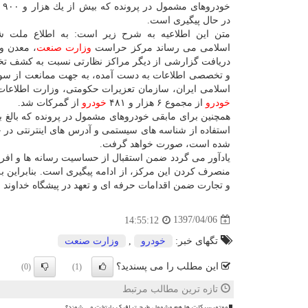
خودر
در حال پیگیری است.
متن این اطلاعیه به شرح زیر است: به اطلاع ملت ش
اسلامی می رساند مركز حراست
وزارت صنعت
، معدن و
دریافت گزارشی از دیگر مراكز نظارتی نسبت به كشف 
و تخصصی اطلاعات به دست آمده، به جهت ممانعت از سود
اسلامی ایران، سازمان تعزیرات حكومتی، وزارت اطلاعات و دیگ
خودرو
از مجموع ۶ هزار و ۴۸۱
خودرو
از گمركات شد.
استفاده از شناسه های سیستمی و آدرس های اینترنتی در ح
شده است، صورت خواهد گرفت.
یادآور می گردد ضمن استقبال از حساسیت رسانه ها و افر
منصرف كردن این مركز، از ادامه پیگیری است. بنابراین
و تجارت ضمن اقدامات حرفه ای و تعهد در پیشگاه خداوند و م
1397/04/06
14:55:12
تگهای خبر:
خودرو
,
وزارت صنعت
این مطلب را می پسندید؟
(0)
(1)
تازه ترین مطالب مرتبط
موتورسیکلت ها هم مشمول طرح ترافیک پایتخت می شوند؟