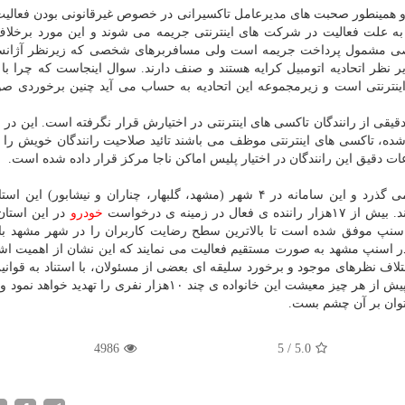
د و همینطور صحبت های مدیرعامل تاكسیرانی در خصوص غیرقانونی بودن فعالی
 به علت فعالیت در شركت های اینترنتی جریمه می شوند و این مورد برخلاف
ی مشمول پرداخت جریمه است ولی مسافربرهای شخصی كه زیرنظر آژانس 
نظر اتحادیه اتومبیل كرایه هستند و صنف دارند. سوال اینجاست كه چرا با ر
ینترنتی است و زیرمجموعه این اتحادیه به حساب می آید چنین برخوردی 
قیقی از رانندگان تاكسی های اینترنتی در اختیارش قرار نگرفته است. این در
ده، تاكسی های اینترنتی موظف می باشند تائید صلاحیت رانندگان خویش را ا
ات دقیق این رانندگان در اختیار پلیس اماكن ناجا مركز قرار داده شده است.
عال در زمینه ی درخواست
خودرو
در این استا
سنپ موفق شده است تا بالاترین سطح رضایت كاربران را در شهر مشهد با 
۴.۷ از ۵ به دست آورد. همینطور بیش از ۱۰۰ نفر در اسنپ مشهد به صورت مستقیم فعالیت می نمایند كه این نشان از اهمی
لاف نظرهای موجود و برخورد سلیقه ای بعضی از مسئولان، با استناد به قوانین
نامتناسب با مدلهای كسب وكار نوین و فناورمحور، بیش و پیش از هر چیز معیشت این خانواده ی چند ۱۰هزار نفری را 
وان بر آن چشم بست.
4986
5
/
5.0