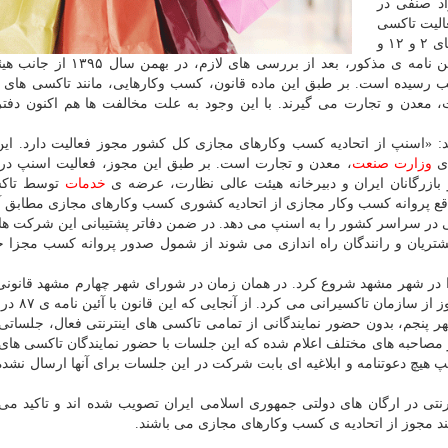
د صنفی در
الیت تاكسی
های اینترنتی تدوین شده است. این آئین نامه ماده قانون های ۲ و ۱۲ و
تبصره ماده ی ۸۷ قانون نظام صنفی را دربرمی گیرد. آئین نامه ی مذكور، بعد از
اف تائید شده و در فروردین ۱۳۹۶ به تصویب رسیده است. بر طبق این ماده قانون، كسب وكارهایی، مانند تاكسی ها
معدن و تجارت می گیرند. با این وجود به علت مخالفت ها هم اكنون دفت
«اسنپ از اتحادیه كسب وكارهای مجازی كل كشور مجوز فعالیت دارد. این 
 ی
وزارت صنعت
، معدن و تجارت است. بر طبق این مجوز، فعالیت اسنپ د
 بازرگانان ایران و دبیرخانه هیئت عالی نظارت، عرضه ی
خدمات
توسط تاك
قع پروانه كسب وكار مجازی از اتحادیه كشوری كسب وكارهای مجازی مطابق آئ
در سراسر كشور را به اسنپ می دهد. در ضمن دفاتر پشتیبانی این شركت ها
مشتریان و رانندگان راه اندازی می شوند از شمول صدور پروانه كسب مجزا 
 در شهر مشهد شروع كرد. در همان زمان در شورای شهر چهارم مشهد قانونی
تصویب بود كه تاكسی های اینترنتی را مل
نجم، بدون حضور نمایندگانی از تمامی تاكسی های اینترنتی فعال، جلساتی 
صاحبه های مختلف اعلام شده كه این جلسات با حضور نمایندگان تاكسی های ا
هیچ دعوتنامه و ابلاغیه ای بابت شركت در این جلسات برای آنها ارسال نشد
نتی در ارگان های دولتی جمهوری اسلامی ایران تصویب شده اند و تاكید می 
مند مجوز از اتحادیه ی كسب وكارهای مجازی می باشند.