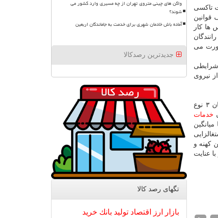
واگن های چینی متروی تهران از چه مسیری وارد کشور می
ت تاكسی
شوند؟
 قوانین
آماده باش خادمان شهری برای خدمت به جاماندگان اربعین
ها كار
انندگان
صورت می
جدیدترین رصدکالا
 شرایطی
ز نیروی
ماه از آغاز فعالیت اسنپ در استان خراسان رضوی می گذرد و این سامانه در ۴ شهر (مشهد، گلبهار، چناران و نیشابور) این استان ۳ نوع
ن
خدمات
میانگین
ت اشتغالزایی
 كهنه و
تهدید خواهد نمود و با عنایت
تگهای رصد كالا
بازار
ارز
اقتصاد
تولید
بانك
خرید