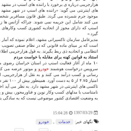
هزارجریبی درباره ی برخورد با راننده های اسنپ در مشه
های اینترنتی می گوید: «راننده های اسنپ در شهر مشهد
موجود جرم شمرده می گردد. طبق قانون مسافربر شخص
می كنند شامل این جریمه نمی شوند. چراكه آژانس ها زیر 
اسنپ كه دارای مجوز از اتحادیه كشوری كسب وكارهای ا
گیرد.»
مدیرعامل سازمان تاكسیرانی مشهد، اعلام نموده كه آمار د
است كه بر مبنای ماده قانونی كه در نظام صنفی تصویب ش
انتظامی و اتحادیه ذی ربط بگیرند. به قول هزارجریبی اطلاع
استناد به قوانین كهنه برای مقابله با خواست مردم
۱۰
سرویس درخواست هوشمند
خودرو
و موتور عرضه می كند. بیش از ۱۷هزار راننده ی ف
رسانی و كسب درآمد می كنند و به نقل از هزارجریبی، ا
امتیاز ۵
تاكسی های اینترنتی در شهر مشهد دارد. به نظر می آید اخت
به وضعیت اقتصادی كشور موضوعی نیست كه به سادگی بت
1397/03/29
15:04:28
تگهای خبر:
خدمات
,
خودرو