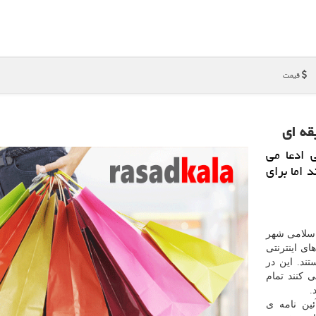
قیمت
قه ای
ی ادعا می
 اما برای
اسلامی شهر
 اینترنتی
ند. این در
 كنند تمام
.
ین نامه ی