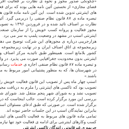
«چگونگی صدور مجوز و نحوه ی نظارت بر فعالیت افرا
فضای مجازی» از نخستین آئین نامه هایی بوده كه برای فع
نظارت بر اصن
مجوز فعالیت و پروانه كسب خویش را از سازمان صنعت، 
اینترنتی اسنپ در مشهد در وضعیت پلمپ به سر می برد.
هزارجریبی درباره ی مجوزهای این شركت توضیح می دهد: 
زیرمجموعه ی اتاق اصناف ایران و در نهایت زیرمجموعه
كشور بلامانع است. همینطور طبق تائیدیه مركز اصناف و
اینترنتی بدون محدودیت جغرافیایی صورت می پذیرد. در وا
و تبصره ماده ۸۷ قانون نظام صنفی اجازه ی
خدمات
رسانی 
در شهرستان ها، كه به منظور پشتیبانی امور مربوط به 
باشند.»
اسنپ چهار ماه پس از تصویب این قانون فعالیت خویش را
تصویب نشد و به شورای شهر پنجم منتقل شد. شورای شهر پ
بررسی این مورد برگزار كرده است. جالب اینجاست كه در م
برگزار شده است. در صورتی كه طبق ادعای مسئولان اسنپ 
بنابراین نمایندگان اسنپ در این جلسات حاضر نبوده اند.
تمامی ماده قانون های مربوط به فعالیت تاكسی های اینتر
كسب وكارهای اینترنتی برای ادامه ی فعالیت خود تنها نیاز
جریمه ی غیرقانونی رانندگان تاكسی اینترنتی