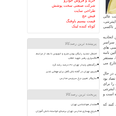
خرید و فروش خودرو
شرکت صنعتی سخت پوشش
طراحی سایت
فیش حج
 بررسی های لازم، در بهمن سال ۱۳۹۵ از جانب هیئت عالی
قیمت بیسیم باوفنگ
ی اینترنتی،
کوتاه کننده لینک
ر تاكسی
اتحادیه
ر سراسر
پربیننده ترین رصدکالا
سی های
ین نامه
احتمال تمدید رایگان بودن مترو و اتوبوس تا بعد از مراسم
خاکسپاری رهبر شهید انقلاب
، مستفر
خارج می
درآمدهای پایدار تهران ۴۷ درصد رشد کرد
متروی تهران در آماده باش کامل برای مهمانی غدیر
 در حال
سازوکار تعیین نرخ سرویس مدارس
زم به دریافت مجوز از سازمان تاكسیرانی می كرد. از آنجایی كه این قانون با آئین نامه ی ۸۷ در تضاد بود
را برای
ینترنتی
ه است و
پربحث ترین رصدکالا
هشدار هواشناسی تهران
كنند كه
شروع بهسازی مدارس تهران برمبنای خواسته دانش آموزان