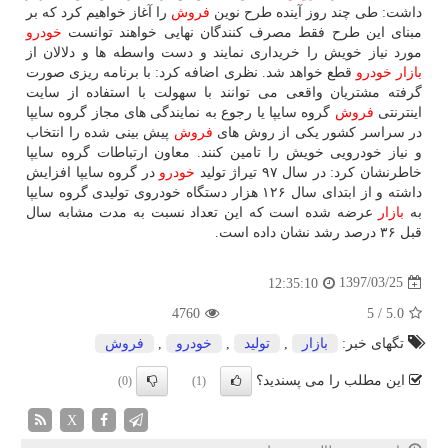
داشت: طی چند روز آینده طرح نوین
فروش
را آغاز خواهیم كرد كه بر
مبنای این طرح فقط مصرف كنندگان نهایی خواهند توانست
خودرو
مورد نیاز خویش را خریداری نمایند و دست واسطه ها و دلالان از
بازار
خودرو
قطع خواهد شد. نظری اضافه كرد: با برنامه ریزی صورت
گرفته مشتریان واقعی می توانند با سهولت با استفاده از سایت
اینترنتی
فروش
گروه سایپا یا رجوع به نمایندگی های مجاز گروه سایپا
در سراسر كشور یكی از روش های
فروش
پیش بینی شده را انتخاب
و نیاز خودرویی خویش را تامین كنند. معاون ارتباطات گروه سایپا
خاطرنشان كرد: در سال ۹۷ تیراژ تولید
خودرو
در گروه سایپا افزایش
داشته و از ابتدای سال ۱۲۶ هزار دستگاه خودروی تولیدی گروه سایپا
به
بازار
عرضه شده است كه این تعداد نسبت به مدت مشابه سال
قبل ۳۶ درصد رشد نشان داده است.
1397/03/25
12:35:10
4760
5
/
5.0
تگهای خبر:
بازار
,
تولید
,
خودرو
,
فروش
این مطلب را می پسندید؟
(0)
(1)
X