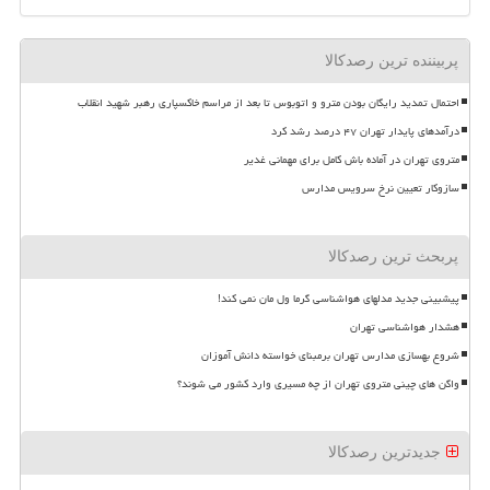
پربیننده ترین رصدکالا
احتمال تمدید رایگان بودن مترو و اتوبوس تا بعد از مراسم خاکسپاری رهبر شهید انقلاب
درآمدهای پایدار تهران ۴۷ درصد رشد کرد
متروی تهران در آماده باش کامل برای مهمانی غدیر
سازوکار تعیین نرخ سرویس مدارس
پربحث ترین رصدکالا
پیشبینی جدید مدلهای هواشناسی گرما ول مان نمی کند!
هشدار هواشناسی تهران
شروع بهسازی مدارس تهران برمبنای خواسته دانش آموزان
واگن های چینی متروی تهران از چه مسیری وارد کشور می شوند؟
جدیدترین رصدکالا