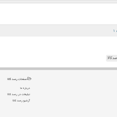
دکالا
صفحات رصد كالا
درباره ما
تبلیغات در رصد كالا
آرشیو رصد كالا