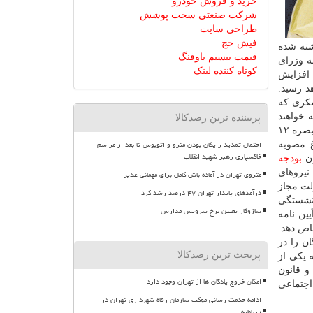
خرید و فروش خودرو
شرکت صنعتی سخت پوشش
طراحی سایت
فیش حج
شته شده
قیمت بیسیم باوفنگ
اه ۱۳۹۷ هیات محترم وزیران به وزرای
کوتاه کننده لینک
برای اجرا ابلاغ گردیده است. با اجرایی شدن این ابلاغیه علاوه بر ۱۰ درصد افزایش
 افزایش حقوق برخی گروه های بازنشسته دولت به ۵.۲۲ درصد در سال ۱۳۹۷ خواهد رسید.
ری و لشكری كه
بلاغیه خواهند
پربیننده ترین رصدکالا
بود به نحوی كه هرچه افراد حقوق بازنشستگی بیشتری دریافت كنند این ضریب افزایش، كاسته می شود. توضیح اینكه بر مبنای بند الف تبصره ۱۲
احتمال تمدید رایگان بودن مترو و اتوبوس تا بعد از مراسم
غ مصوبه
خاکسپاری رهبر شهید انقلاب
بودجه
نیروهای
متروی تهران در آماده باش کامل برای مهمانی غدیر
ولت مجاز
درآمدهای پایدار تهران ۴۷ درصد رشد کرد
 بازنشستگی
سازوکار تعیین نرخ سرویس مدارس
ین نامه
اص دهد.
ن را در
پربحث ترین رصدکالا
د كه یكی از
ها (الف)، جدول امتیاز گروه های شغلی بازنشستگان و موظفین مشمولین قانون نظام هماهنگ پرداخت كاركنان دولت مصوب ۱۳۷۰ و قانون
امکان خروج پادگان ها از تهران وجود دارد
 اجتماعی
ادامه خدمت رسانی موکب سازمان رفاه شهرداری تهران در
زرباطیه