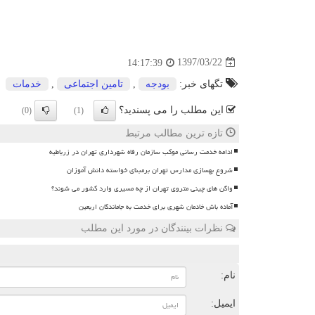
1397/03/22
14:17:39
تگهای خبر:
بودجه
,
تامین اجتماعی
,
خدمات
این مطلب را می پسندید؟
(0)
(1)
تازه ترین مطالب مرتبط
ادامه خدمت رسانی موکب سازمان رفاه شهرداری تهران در زرباطیه
شروع بهسازی مدارس تهران برمبنای خواسته دانش آموزان
واگن های چینی متروی تهران از چه مسیری وارد کشور می شوند؟
آماده باش خادمان شهری برای خدمت به جاماندگان اربعین
نظرات بینندگان در مورد این مطلب
ن
نام:
ایمیل: