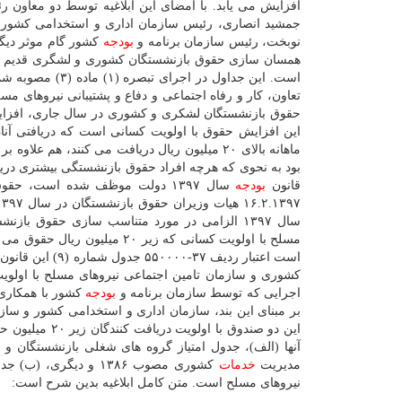
افزایش می یابد. با امضای این ابلاغیه توسط دو معاون ر
جمشید انصاری، رئیس سازمان اداری و استخدامی كشور 
نوبخت، رئیس سازمان برنامه و
بودجه
كشور گام موثر دیگ
همسان سازی حقوق بازنشستگان كشوری و لشگری قدیم با ب
قانون
بودجه
سال ۱۳۹۷ دولت موظف شده است، ح
۱۶.۲.۱۳۹۷ هیات وزیران حقوق بازنشستگان در سال ۱۳۹۷ به میزان ۱۰ درصد ابلاغ گردیده است. علاوه بر این در بند ج تبصره ۱۲ قانون
سال ۱۳۹۷ الزامی در مورد متناسب سازی حقوق
مسلح با اولویت كسانی كه زیر ۲۰ میلیون ریال حقوق می گیرند، وجود دارد. در بند ج تبصره ۱۲ قانون
است اعتبار ردی
كشوری و سازمان تامین اجتماعی نیروهای مسلح با اولویت 
اجرایی كه توسط سازمان برنامه و
بودجه
كشور با همكاری 
بر مبنای این بند، سازمان اداری و استخدامی كشور و ساز
این دو صندوق ب
مدیریت
خدمات
كشوری مصوب ۱۳۸۶ و د
نیروهای مسلح است. متن كامل ابلاغیه بدین شرح است: