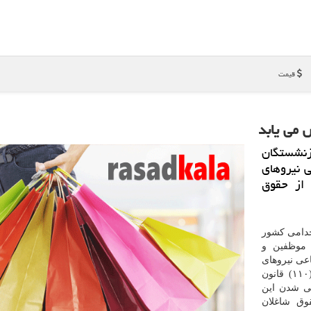
قیمت
 می یابد
زنشستگان
 نیروهای
از حقوق
خدامی كشور
 موظفین و
عی نیروهای
مسلح، مبحث افزایش امتیازات جداول مواد (۱۰۹) و (۱۱۰) قانون
یی شدن این
وق شاغلان