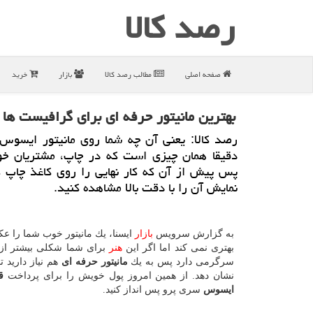
رصد كالا
صفحه اصلی
مطالب رصد كالا
بازار
خرید
بهترین مانیتور حرفه ای برای گرافیست ها
رصد كالا: یعنی آن چه شما روی مانیتور ایسوس 
دقیقا همان چیزی است كه در چاپ، مشتریان خو
پس پیش از آن كه كار نهایی را روی كاغذ چاپ 
نمایش آن را با دقت بالا مشاهده كنید.
به گزارش سرویس
بازار
ایسنا، یك مانیتور خوب شما را ع
بهتری نمی كند اما اگر این
هنر
برای شما شكلی بیشتر از 
سرگرمی دارد پس به یك
مانیتور حرفه ای
هم نیاز دارید ت
نشان دهد. از همین امروز پول خویش را برای پرداخت
ق
ایسوس
سری پرو پس انداز كنید.