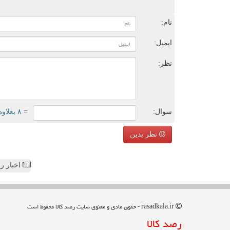
ن
نام:
ایمیل:
نظر:
سوال:
= ۸ بعلاوه ۳
نظر بدین
اخبار رص
rasadkala.ir - حقوق مادی و معنوی سایت رصد كالا محفوظ است
رصد كالا