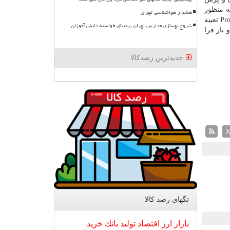
ه منظور
هشدار هواشناسی تهران
حفظ ارگونومی و راحتی در هنگام كار، امكان تنظیم ارتفاع، گردش صفحه در هر جهتی و تنظیم زاویه شیب هم در نمایشگرهای سری ProArt تعبیه
شروع بهسازی مدارس تهران برمبنای خواسته دانش آموزان
تار فرا
جدیدترین رصدکالا
تگهای رصد كالا
بازار
ارز
اقتصاد
تولید
بانك
خرید