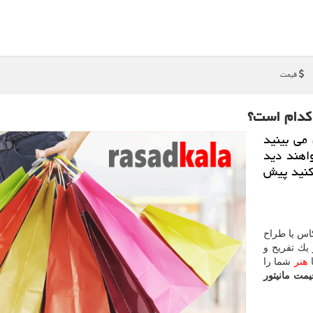
قیمت
 كدام است؟
می بینید
اهند دید
كنید پیش
كاس یا طراح
یك تفریح و
ا
هنر
شما را
یمت مانیتور