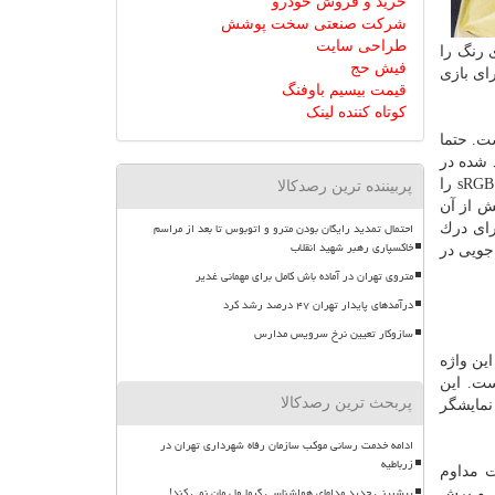
خرید و فروش خودرو
شرکت صنعتی سخت پوشش
طراحی سایت
 رنگ را
فیش حج
 ای برای بازی
قیمت بیسیم باوفنگ
کوتاه کننده لینک
ت. حتما
 شده در
نمایشگرهای عادی متفاوت از رنگ تصاویر در چاپ است. تمامی نمایشگرهای ایسوس سری ProArt می توانند صددرصد فضای رنگ های sRGB را
پربیننده ترین رصدکالا
ش از آن
احتمال تمدید رایگان بودن مترو و اتوبوس تا بعد از مراسم
رای درك
خاکسپاری رهبر شهید انقلاب
جویی در
متروی تهران در آماده باش کامل برای مهمانی غدیر
درآمدهای پایدار تهران ۴۷ درصد رشد کرد
سازوکار تعیین نرخ سرویس مدارس
ین واژه
ست. این
پربحث ترین رصدکالا
ار طرف به این نمایشگر
ادامه خدمت رسانی موکب سازمان رفاه شهرداری تهران در
زرباطیه
ت مداوم
پیشبینی جدید مدلهای هواشناسی گرما ول مان نمی کند!
 و پرش