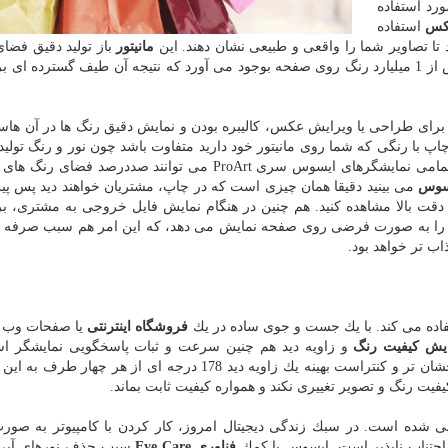
رد استفاده
كس
استفاده
 تا تصاویر شما را واقعی و طبیعی نشان دهند. این
مانیتور
باز تولید دقیق فضای
برای شما به ارمغان آورده و صفحه نمایش 10 بیتی آن بیش از 1 میلیارد رنگ روی صفحه بوجود می آورد كه نتیجه آن طیف گسترده
برای طراحی یا ویرایش عكس، كالیبره بودن و نمایش دقیق رنگ ها در آن هاس
اپ با رنگی كه شما روی مانیتور خود دارید متفاوت باشد چون نور و رنگ تولید
یسوس
می بینید دقیقا همان چیزی است كه در چاپ، مشتریان خواهند دید پس پی
ا دقت بالا مشاهده كنید. هم چنین در هنگام نمایش فایل خروجی به مشتری، ب
كاغذ را به صورت فرضی روی صفحه نمایش می دهد، كه این امر هم سبب صرفه 
ب تر خواهد بود.
اده می كند. با یك جست و جوی ساده در یك
فروشگاه اینترنتی
یا صفحات وب ا
یش كیفیت رنگ
و زاویه دید هم چنین سرعت و ثبات پاسخگویی نمایشگر ا
علاوه بر رنگ های یكنواخت تر، درخشان تر و كنتراست بهینه یك زاویه دید 178 درجه ای از هر چه
فیت رنگ و تصویر تغییری نكند و همواره كیفیت ثابت بماند.
ده است. در سبك زندگی دیجیتال امروز، كار كردن با كامپیوتر به صور
اجتناب ناپذیر است. ایسوس با كمك
فناوری
Eye Care
سبب حذف نورهای آبی