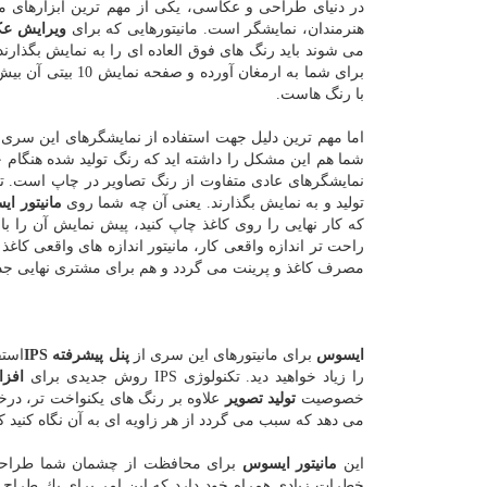
در دنیای طراحی و عكاسی، یكی از مهم ترین ابزارهای مو
هنرمندان، نمایشگر است. مانیتورهایی كه برای
ویرایش ع
می شوند باید رنگ های فوق العاده ای را به نمایش بگذارند
با رنگ هاست.
اما مهم ترین دلیل جهت استفاده از نمایشگرهای این سری 
شما هم این مشكل را داشته اید كه رنگ تولید شده هنگام چ
تولید و به نمایش بگذارند. یعنی آن چه شما روی
مانیتور ا
كه كار نهایی را روی كاغذ چاپ كنید، پیش نمایش آن را ب
راحت تر اندازه واقعی كار، مانیتور اندازه های واقعی 
مصرف كاغذ و پرینت می گردد و هم برای مشتری نهایی جذا
ایسوس
برای مانیتورهای این سری از
پنل پیشرفته
IPS
استف
را زیاد خواهید دید. تكنولوژی IPS روش جدیدی برای
افزا
خصوصیت
تولید تصویر
می دهد كه سبب می گردد از هر زاویه ای به آن نگاه كنید كی
این
مانیتور ایسوس
برای محافظت از چشمان شما طراحی ش
خطرات زیادی همراه خود دارد كه این امر برای یك طراح 