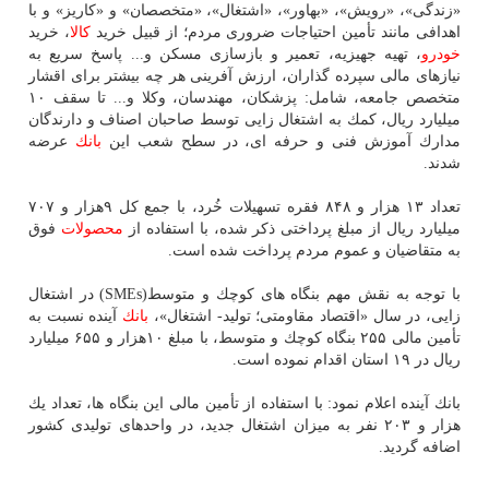
«زندگی»، «رویش»، «بهاور»، «اشتغال»، «متخصصان» و «كاریز» و با
اهدافی مانند تأمین احتیاجات ضروری مردم؛ از قبیل خرید
كالا
، خرید
خودرو
، تهیه جهیزیه، تعمیر و بازسازی مسكن و... پاسخ سریع به
نیازهای مالی سپرده گذاران، ارزش آفرینی هر چه بیشتر برای اقشار
متخصص جامعه، شامل: پزشكان، مهندسان، وكلا و... تا سقف ۱۰
میلیارد ریال، كمك به اشتغال زایی توسط صاحبان اصناف و دارندگان
مدارك آموزش فنی و حرفه ای، در سطح شعب این
بانك
عرضه
شدند.
تعداد ۱۳ هزار و ۸۴۸ فقره تسهیلات خُرد، با جمع كل ۹هزار و ۷۰۷
میلیارد ریال از مبلغ پرداختی ذكر شده، با استفاده از
محصولات
فوق
به متقاضیان و عموم مردم پرداخت شده است.
با توجه به نقش مهم بنگاه های كوچك و متوسط(SMEs) در اشتغال
زایی، در سال «اقتصاد مقاومتی؛ تولید- اشتغال»،
بانك
آینده نسبت به
تأمین مالی ۲۵۵ بنگاه كوچك و متوسط، با مبلغ ۱۰هزار و ۶۵۵ میلیارد
ریال در ۱۹ استان اقدام نموده است.
بانك آینده اعلام نمود: با استفاده از تأمین مالی این بنگاه ها، تعداد یك
هزار و ۲۰۳ نفر به میزان اشتغال جدید، در واحدهای تولیدی كشور
اضافه گردید.