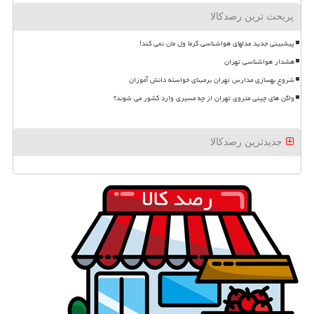
پربحث ترین رصدکالا
پیشبینی جدید مدلهای هواشناسی گرما ول مان نمی کند!
هشدار هواشناسی تهران
شروع بهسازی مدارس تهران برمبنای خواسته دانش آموزان
واگن های چینی متروی تهران از چه مسیری وارد کشور می شوند؟
جدیدترین رصدکالا