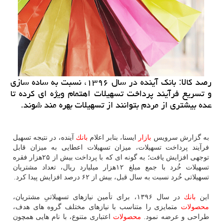
رصد كالا: بانك آینده در سال ۱۳۹۶، نسبت به ساده سازی
و تسریع فرآیند پرداخت تسهیلات اهتمام ویژه ای كرده تا
عده بیشتری از مردم بتوانند از تسهیلات بهره مند شوند.
به گزارش سرویس
بازار
ایسنا، بنابر اعلام
بانك
آینده، در نتیجه تسهیل
فرآیند پرداخت تسهیلات، میزان تسهیلات اعطایی به میزان قابل
توجهی افزایش یافت؛ به گونه ای كه با پرداخت بیش از ۲۵هزار فقره
تسهیلات خُرد با جمع مبلغ ۱۲هزار میلیارد ریال، تعداد مشتریان
تسهیلاتی خُرد نسبت به سال قبل، بیش از ۶۲ درصد افزایش پیدا كرد.
این
بانك
در سال ۱۳۹۶، برای تأمین نیازهای تسهیلاتیِ مشتریان،
محصولات
متمایزی را متناسب با نیازهای مختلف گروه های هدف،
طراحی و عرضه نمود.
محصولات
اعتباری متنوع، با نام هایی همچون