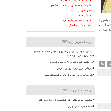
خرید و فروش خودرو
شرکت صنعتی سخت پوشش
طراحی سایت
فیش حج
 ۱۰۸ هزار مورد و لیست تفكیك شده سایر برند ها عبارت از اپل ۱۰۸۵۸۸ عدد، موتورولا
قیمت بیسیم باوفنگ
۱۰۴۵۰ عدد، گوگل ۲۳۱ عدد، بلك بری ۹۳۳ عدد، ال جی ۲۰۷۵۴ عدد، نوكیا ۴۳۹۴۴ عدد، هواوی ۲۵۷۹۴ عدد و سامسونگ گلكسی اس ۹ به تعداد ۷۹
کوتاه کننده لینک
 شد. با
پربیننده ترین رصدکالا
احتمال تمدید رایگان بودن مترو و اتوبوس تا بعد از مراسم
خاکسپاری رهبر شهید انقلاب
درآمدهای پایدار تهران ۴۷ درصد رشد کرد
سازوکار تعیین نرخ سرویس مدارس
متروی تهران در آماده باش کامل برای مهمانی غدیر
پربحث ترین رصدکالا
پیشبینی جدید مدلهای هواشناسی گرما ول مان نمی کند!
هشدار هواشناسی تهران