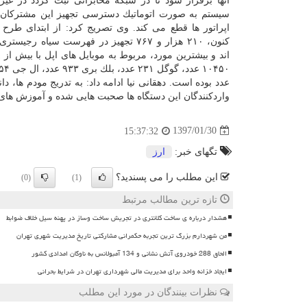
آنها برقرار شود تا در شبكه مخابراتی ثبت گردد در غی
سیستم به صورت اتوماتیك دسترسی تجهیز این مشتركان 
اپراتور ها قطع می كند. وی تصریج كرد: از ابتدای طرح 
كنون، ۲۱۰ هزار و ۷۶۷ تجهیز در فهرست سیاه رجی
عدد بوده است. دهقانی نیا ادامه داد: به تدریج مودم ها،
واردكنندگان این دستگاه ها صحبت هایی شده و آموزش های ا
1397/01/30
15:37:32
تگهای خبر:
ارز
این مطلب را می پسندید؟
(0)
(1)
تازه ترین مطالب مرتبط
هشدار درباره ی ساخت کلانتری در تجریش ساخت وساز در پهنه سیل خلاف ضوابط
من شهردارم بزرگ ترین تجربه حکمرانی مشارکتی تاریخ مدیریت شهری تهران
الحاق 288 خودروی آتش نشانی و 134 آمبولانس به ناوگان امدادی کشور
ایجاد خزانه واحد برای مدیریت مالی شهرداری تهران در شرایط بحرانی
نظرات بینندگان در مورد این مطلب