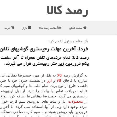
رصد كالا
صفحه اصلی
مطالب رصد كالا
بازار
خرید
یك مقام مسئول اعلام كرد؛
فردا، آخرین مهلت رجیستری گوشیهای تلفن 
یكم فروردین زیر چتر رجیستری قرار می گیرند.
به گزارش رصد
كالا
به نقل از مهر، حمیدرضا دهقانی نیا،
مبارزه با قاچاق
كالا
و
ارز
در نشست خبری خود با خبرنگا
داشت: فارغ از نوع برند، تمام تبلت ها و گوشیهای سیم ك
قابلیت دریافت تماس یا پیامك را دارند از اول اردیبهش
رجیستری می گردد. حمیدرضا دهقانی نیا اضافه كرد: انواع 
از
محصولات
اپل و تبلت های اندرویدی سیم كارت خور 
فروردین باید روشن شوند و با سیم كارت صاحب دستگاه 