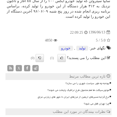
سایپا سیتروئن كه تولید خودرو ایكس ۱۰۰ را از سال ۸۸ آغاز و تاكنون
نزدیك به ۳۱۲ هزار دستگاه از این خودرو را تولید كرده، براساس
برنامه ریزی انجام شده در روز پنج شنبه ۹۶/۰۶/۰۹ آخرین دستگاه از
این خودرو را تولید كرده است.
1396/06/13
22:09:25
4850
5
/
5.0
تگهای خبر:
تولید
,
خودرو
این مطلب را می پسندید؟
(0)
(1)
X
تازه ترین مطالب مرتبط
بودجه چه طور سیاست شهری را می سازد؟
موتورسیکلت ها هم مشمول طرح ترافیک پایتخت می شوند؟
نرخ کرایه مسیرهای اربعین از مرزهای ایران تا شهر های زیارتی عراق
چرا تهران قفل می شود؟
نظرات بینندگان در مورد این مطلب