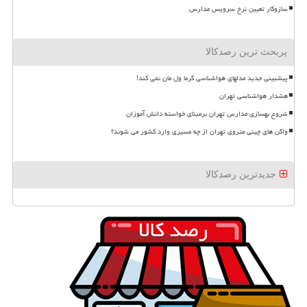
سازوکار تعیین نرخ سرویس مدارس
پربحث ترین رصدکالا
پیشبینی جدید مدلهای هواشناسی گرما ول مان نمی کند!
هشدار هواشناسی تهران
شروع بهسازی مدارس تهران برمبنای خواسته دانش آموزان
واگن های چینی متروی تهران از چه مسیری وارد کشور می شوند؟
جدیدترین رصدکالا