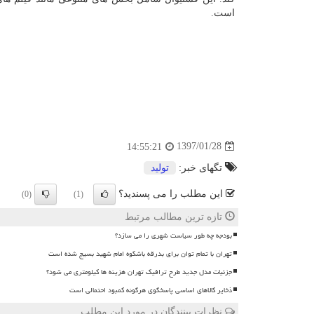
است.
1397/01/28
14:55:21
تگهای خبر:
تولید
این مطلب را می پسندید؟
(0)
(1)
تازه ترین مطالب مرتبط
بودجه چه طور سیاست شهری را می سازد؟
تهران با تمام توان برای بدرقه باشکوه امام شهید بسیج شده است
جزئیات مدل جدید طرح ترافیک تهران هزینه ها کیلومتری می شود؟
ذخایر کالاهای اساسی پاسخگوی هرگونه کمبود احتمالی است
نظرات بینندگان در مورد این مطلب