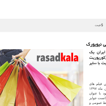
قیمت
لی نیویورك
ایران یك
(كورپوریت
ت با سایر
 فیلم های
تبلیغاتی جشنواره بین المللی نیویورك كه در ۲۱ فروردین ماه ۱۳۹۷
د با عنوان
استان ماست» (Your Story is our Story) توانست جوایز
بط عمومی و