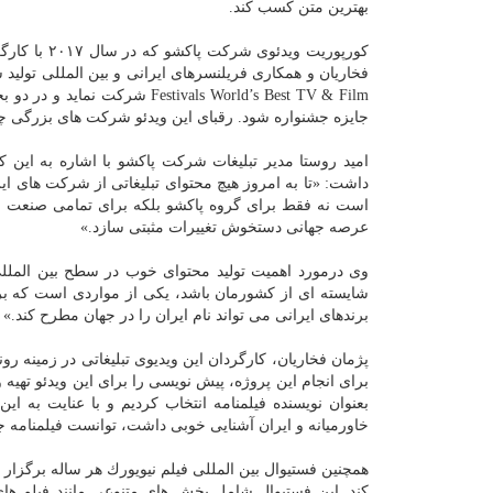
بهترین متن كسب كند.
كورپوریت ویدئوی شركت پا
جایزه جشنواره شود. رقبای این ویدئو شركت های بزرگی چون
امید روستا مدیر تبلیغات شركت پاكشو با اشاره به این ك
داشت: «تا به امروز هیچ محتوای تبلیغاتی از شركت های ا
است نه فقط برای گروه پاكشو بلكه برای تمامی صنعت و ت
عرصه جهانی دستخوش تغییرات مثبتی سازد.»
وی درمورد اهمیت تولید محتوای خوب در سطح بین المللی م
شایسته ای از كشورمان باشد، یكی از مواردی است كه برا
برندهای ایرانی می تواند نام ایران را در جهان مطرح كند.»
پژمان فخاریان، كارگردان این ویدیوی تبلیغاتی در زمینه ر
برای انجام این پروژه، پیش نویسی را برای این ویدئو تهیه
بعنوان نویسنده فیلمنامه انتخاب كردیم و با عنایت به ا
خاورمیانه و ایران آشنایی خوبی داشت، توانست فیلمنامه جذ
همچنین فستیوال بین المللی فیلم نیویورك هر ساله برگزار 
كند. این فستیوال شامل بخش های متنوعی مانند فیلم های