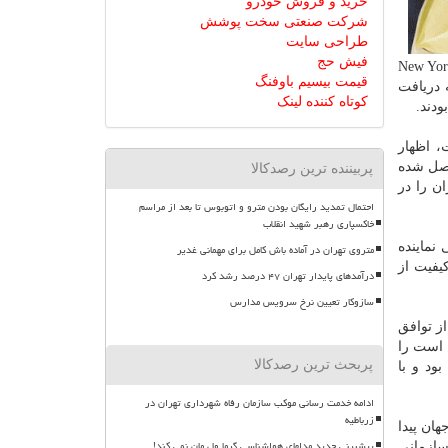
خرید و فروش خودرو
شرکت صنعتی سخت پوشش
طراحی سایت
فیش حج
ریلنسرهای ایرانی و بین المللی تولید شده و توانست برای نخستین بار در تاریخ تبلیغات ایران، در فستیوال نیویورك New York
قیمت بیسیم باوفنگ
گان صنعت از ۵۰ كشور دنیا موفق به دریافت
کوتاه کننده لینک
ودند.
، اظهار
اصل شده
پربیننده ترین رصدکالا
ن را در
احتمال تمدید رایگان بودن مترو و اتوبوس تا بعد از مراسم
خاکسپاری رهبر شهید انقلاب
نماینده
متروی تهران در آماده باش کامل برای مهمانی غدیر
یفیت از
درآمدهای پایدار تهران ۴۷ درصد رشد کرد
سازوکار تعیین نرخ سرویس مدارس
ز توافق
ا است را
پربحث ترین رصدکالا
ود و با
ادامه خدمت رسانی موکب سازمان رفاه شهرداری تهران در
زرباطیه
هان پیدا
پیشبینی جدید مدلهای هواشناسی گرما ول مان نمی کند!
سازمانی