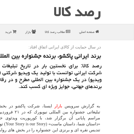
رصد كالا
صفحه اصلی
مطالب رصد كالا
بازار
خرید
در سال حمایت از كالای ایرانی اتفاق افتاد:
برند ایرانی پاكشو، برنده جشنواره بین المل
رصد كالا: برای نخستین بار در تاریخ تبلیغات 
شركت ایرانی توانست با تولید یك ویدیو شركتی 
ویدیو) در یك جشنواره بین المللی مطرح و در رقاب
برندهای جهانی، جوایز ویژه ای كسب كند.
به گزارش سرویس
بازار
ایسنا، شركت پاكشو در بخش
مراسم پایانی آن برگزار شد، با كورپوریت ویدئوی خو
«داستان شما، د
تندیس نقره ای و برنزی این جشنواره را در بخش های روا