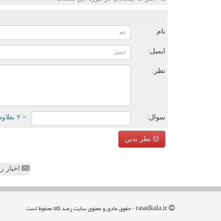
ن
نام:
ایمیل:
نظر:
سوال:
= ۲ بعلاوه ۵
نظر بدین
اخبار رص
rasadkala.ir - حقوق مادی و معنوی سایت رصد كالا محفوظ است