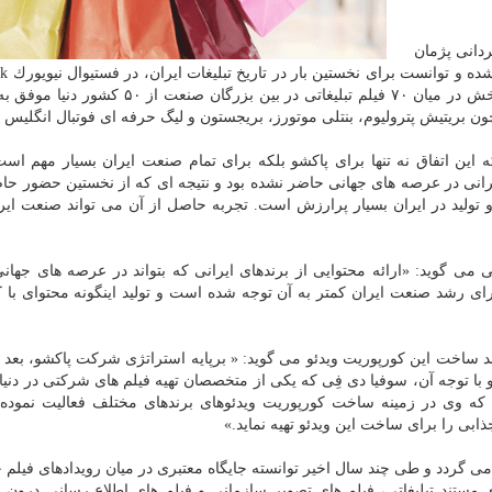
كشو كه در سال ۲۰۱۷ با كارگردانی پژمان
فخاریان و همكاری ف
Festivals World’s Best TV & Film شركت نماید و در دو بخش در میان ۷۰ فیلم تبلیغاتی در بین بزر
 بریتیش پترولیوم، بنتلی موتورز، بریجستون و لیگ حرفه ای فوتبال انگلیس ب
ه این اتفاق نه تنها برای پاكشو بلكه برای تمام صنعت ایران بسیار مهم است
یرانی در عرصه های جهانی حاضر نشده بود و نتیجه ای كه از نخستین حضور ح
ولید در ایران بسیار پرارزش است. تجربه حاصل از آن می تواند صنعت ایرا
ی گوید: «ارائه محتوایی از برندهای ایرانی كه بتواند در عرصه های جهانی 
ی رشد صنعت ایران كمتر به آن توجه شده است و تولید اینگونه محتوای با ك
وند ساخت این كورپوریت ویدئو می گوید: « برپایه استراتژی شركت پاكشو، بعد ا
 و با توجه آن، سوفیا دی فِی كه یكی از متخصصان تهیه فیلم های شركتی در دنی
ین كه وی در زمینه ساخت كورپوریت ویدئوهای برندهای مختلف فعالیت نموده ب
ابی را برای ساخت این ویدئو تهیه نماید.»
می گردد و طی چند سال اخیر توانسته جایگاه معتبری در میان رویدادهای فیلم ج
 مستند تبلیغاتی، فیلم های تصویر سازمانی و فیلم های اطلاع رسانی درون 