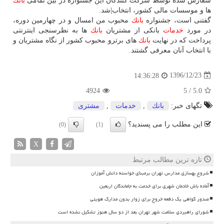
سفارش شده توسط شركت كنندگان این جشنواره در بین تمامی
بانك
ها و موسسات مالی كشور، انتخاب|شد.
گفتنی است، جشنواره
بانك
محبوب من امسال و در چهارمین دوره،
در مورد
خدمات
بانكی از مشتریان
بانك
ها به نظرسنجی اینترنتی
پرداخت كه در نهایت
بانك
های برترو محبوب كشور از نگاه مشتریان و
با انتخاب آنان معرفی گشتند.
1396/12/23
14:36:28
4924
5
/
5.0
تگهای خبر:
بانك
,
خدمات
,
مشتری
این مطلب را می پسندید؟
(0)
(1)
X
تازه ترین مطالب مرتبط
شروع بهسازی مدارس تهران برمبنای خواسته دانش آموزان
آماده باش خادمان شهری برای خدمت به جاماندگان اربعین
صدور گواهی یک دفعه خروج برای زوار بدون مدارک هویتی
شورای راهبردی سلامت شهر تهران بعد از دو سال هنوز تشکیل نشده است