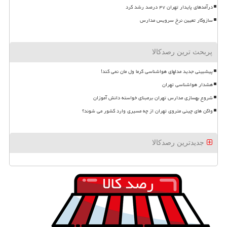
درآمدهای پایدار تهران ۴۷ درصد رشد کرد
سازوکار تعیین نرخ سرویس مدارس
پربحث ترین رصدکالا
پیشبینی جدید مدلهای هواشناسی گرما ول مان نمی کند!
هشدار هواشناسی تهران
شروع بهسازی مدارس تهران برمبنای خواسته دانش آموزان
واگن های چینی متروی تهران از چه مسیری وارد کشور می شوند؟
جدیدترین رصدکالا