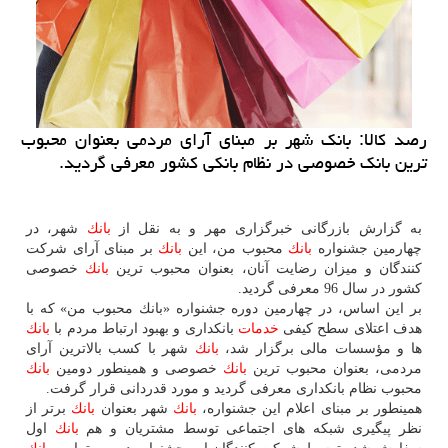
رصد كالا: بانك شهر بر مبنای آرای مردمی بعنوان محبوب
ترین بانك خصوصی در نظام بانكی كشور معرفی گردید.
به گزارش بازرگانی خبرگزاری مهر و به نقل از
بانك
شهر، در
چهارمین جشنواره
بانك
محبوب من، این
بانك
بر مبنای آرای شركت
كنندگان و میزان رضایت آنان، بعنوان محبوب ترین
بانك
خصوصی
كشور در سال 96 معرفی گردید.
بر این اساس، در چهارمین دوره جشنواره «بانك محبوب من» كه با
هدف اعتلای سطح كیفی
خدمات
بانكداری و بهبود ارتباط مردم با
بانك
ها و مؤسسات مالی برگزار شد،
بانك
شهر با كسب بالاترین آرای
مردمی، بعنوان محبوب ترین
بانك
خصوصی و همینطور دومین
بانك
محبوب نظام بانكداری معرفی گردید و مورد قدردانی قرار گرفت.
همینطور بر مبنای اعلام این جشنواره،
بانك
شهر بعنوان
بانك
برتر از
نظر پیگیری شبكه های اجتماعی توسط مشتریان و هم
بانك
اول