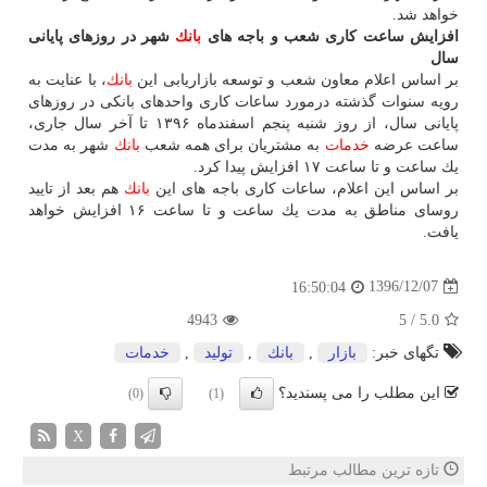
خواهد شد.
افزایش ساعت كاری شعب و باجه های
بانك
شهر در روزهای پایانی
سال
بر اساس اعلام معاون شعب و توسعه بازاریابی این
بانك
، با عنایت به
رویه سنوات گذشته درمورد ساعات كاری واحدهای بانكی در روزهای
پایانی سال، از روز شنبه پنجم اسفندماه ۱۳۹۶ تا آخر سال جاری،
ساعت عرضه
خدمات
به مشتریان برای همه شعب
بانك
شهر به مدت
یك ساعت و تا ساعت ۱۷ افزایش پیدا كرد.
بر اساس این اعلام، ساعات كاری باجه های این
بانك
هم بعد از تایید
روسای مناطق به مدت یك ساعت و تا ساعت ۱۶ افزایش خواهد
یافت.
1396/12/07
16:50:04
4943
5
/
5.0
تگهای خبر:
بازار
,
بانك
,
تولید
,
خدمات
این مطلب را می پسندید؟
(0)
(1)
X
تازه ترین مطالب مرتبط