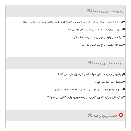
پربیننده ترین رصدکالا
احتمال تمدید رایگان بودن مترو و اتوبوس تا بعد از مراسم خاکسپاری رهبر شهید انقلاب
متروی تهران در آماده باش کامل برای مهمانی غدیر
درآمدهای پایدار تهران ۴۷ درصد رشد کرد
سازوکار تعیین نرخ سرویس مدارس
پربحث ترین رصدکالا
پیشبینی جدید مدلهای هواشناسی گرما ول مان نمی کند!
هشدار هواشناسی تهران
شروع بهسازی مدارس تهران برمبنای خواسته دانش آموزان
واگن های چینی متروی تهران از چه مسیری وارد کشور می شوند؟
جدیدترین رصدکالا