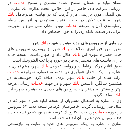
سطح تولید و اشتغال، سطح اعتماد مشتری و سطح
خدمات
در
ارزیابی شركت های حاضر در این اجلاس، تحت نظارت یك سازمان
بین المللی مورد بررسی قرار گرفت كه در نهایت، مدیرعامل
بانك
شهر به علت تلاش در جلب اعتماد مشتریان و افزایش سطح
رضایتمندی آنان با عرضه
خدمات
نوین، نشان ملی نبوغ و مدیریت
ایرانی در صنعت بانكداری را به خود اختصاص داد.
رونمایی از سرویس های جدید «همراه شهر»
بانك
شهر
مدیر امور فن آوری اطلاعات
بانك
شهر از رونمایی سرویس های
جدید «همراه شهر» این
بانك
اطلاع داد و اظهار داشت: نسخه جدید
دارای قابلیت های منحصر به فرد در حوزه پرداخت الكترونیك است.
طبق اعلام مركز ارتباطات و روابط عمومی
بانك
شهر، میثم نمازی با
اشاره به اینكه شعار «نوآوری در خدمت» همواره سرلوحه
خدمات
ارائه شده از جانب
بانك
شهر بوده، اضافه كرد: خوشبختانه در
هشتمین سالگرد تاسیس
بانك
شهر و در جهت
خدمات
رسانی هرچه
بهتر و بیشتر به مشتریان، سرویس های جدیدی به «همراه شهر» این
بانك
اضافه گردید.
وی با اشاره به استقبال مشتریان از نسخه اولیه همراه شهر كه در
سال قبل رونمایی گردید، خاطرنشان كرد: در نسخه قدیم ۶۳ سرویس
در حوزه
خدمات
پرداخت الكترونیك عرضه شده بود كه در نسخه جدید
۲۸ سرویس جدید هم به آن اضافه شده است.
نمازی با اشاره به اینكه سرویس های جدید با عنایت به نیازسنجی