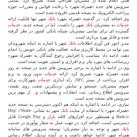
هایی انجام شده از مشتریان طراحی شده، تصریح كرد: تمامی
سرویس های جدید «همراه شهر» با رعایت قوانین و مقررات حوزه
پرداخت الكترونیك به نسخه قدیمی افزوده شده است.
وی اضافه كرد: در گذشته «همراه شهر»
بانك
شهر تنها قابلیت ارائه
خدمات
به مشتریان
بانك
شهر را داشت، اما در نسخه جدید،
خدمات
گسترده ای برای تمامی مشتریان شبكه بانكی كشور در نظر گرفته
شده و قابل بهره برداری است.
مدیر امور فن آوری اطلاعات
بانك
شهر با اشاره به اینكه شهروندان
می توانند در محیط كاربری ساده، فعالیت های بانكی خویش را انجام
دهند، ادامه داد: متناسب با افزایش رجوع كنندگان به «همراه شهر»
زیرساخت های مورد نیاز نرم افزاری و امنیتی تقویت شده است.
وی در ادامه با اشاره به برخی سرویس های جدید در نسخه به روز
شده «همراه شهر» تصریح كرد: ارائه
خدمات
بدون ورود به نرم
افزار، پرداخت از بستر NFC، راه اندازی
خدمات
شهركارت برای
عموم مشتریان، جستجو و نمایش نزدیكترین شعب روی نقشه،
سرویس اطلاع رسانی، ثبت انتقادات و پیشنهادات و... از مهم ترین
سرویس های نسخه جدید است.
نمازی، در ادامه با اشاره به اینكه هم اكنون دسترسی به نسخه جدید
«همراه شهر» با استفاده از سایت
بانك
شهر به نشانی Http: //Shahr-
Bank.ir و همینطور نرم افزارهای كافه
بازار
و Google Play قابل
دسترسی است، اضافه كرد: در جهت عمل به شعار نوآوری در خدمت
بانك
شهر و توجه به نیاز مشتریان؛ توسعه سرویس های سامانه
همراه شهر، ادامه خواهد داشت و در آینده نزدیك، اطلاع رسانی