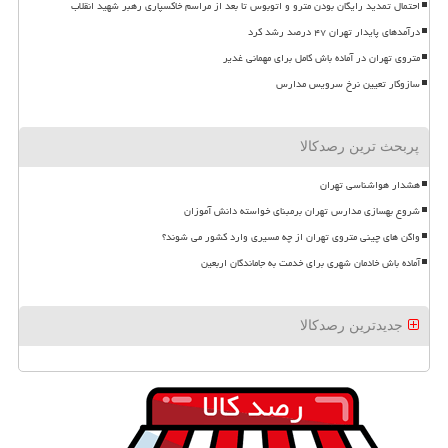
احتمال تمدید رایگان بودن مترو و اتوبوس تا بعد از مراسم خاکسپاری رهبر شهید انقلاب
درآمدهای پایدار تهران ۴۷ درصد رشد کرد
متروی تهران در آماده باش کامل برای مهمانی غدیر
سازوکار تعیین نرخ سرویس مدارس
پربحث ترین رصدکالا
هشدار هواشناسی تهران
شروع بهسازی مدارس تهران برمبنای خواسته دانش آموزان
واگن های چینی متروی تهران از چه مسیری وارد کشور می شوند؟
آماده باش خادمان شهری برای خدمت به جاماندگان اربعین
جدیدترین رصدکالا