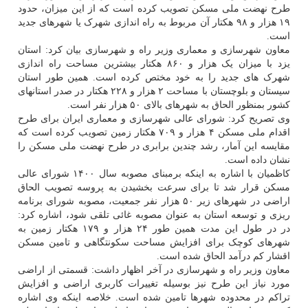
طرح نهضت ملی مسکن تصویب کرده است که از این میزان، حدود
۱۹ هزار و ۹۸ هکتار آن مربوط به راه اندازی شهرک یا شهرهای جدید
است.
معاون شهرسازی و معماری وزیر راه و شهرسازی بیان کرد: استان
یزد با میزان یک هزار و ۸۶۰ هکتار بیشترین مساحت راه اندازی
شهرک های جدید را به خود مختص کرده است. همین طور استان
سیستان و بلوچستان با مساحت ۲ هزار و ۲۲۸ هکتار در صدر استانهای
کشور بمنظور الحاق به شهرهای بالای ۵۰ هزار نفر است.
وی تصریح کرد: شورای عالی شهرسازی و معماری ایران برای طرح
اقدام ملی مسکن ۴ هزار و ۷۰۹ هکتار زمین تصویب کرده است که
مقایسه این آمار، رشد چندین برابری در طرح نهضت ملی مسکن را
نشان داده است.
کاظمیان با اشاره به اینکه برمبنای مصوبه سال ۱۴۰۰ شورای عالی
مسکن قرار شد تا برای سرعت بخشیدن به پروسه تصویب الحاق
اراضی در شهرهای زیر ۵۰ هزار نفر جمعیت، مصوبه شورای برنامه
ریزی و توسعه استان به عنوان مصوبه غائی تلقی شود، اشاره کرد:
در در طول این مدت همین طور ۲۴ هزار و ۱۷۹ هکتار زمین به
شهرهای کوچک برای افزایش مساحت سکونتگاهی و تامین مسکن
اقشار کم درآمد الحاق شده است.
معاون وزیر راه و شهرسازی در آخر اظهار داشت: قسمتی از اراضی
مورد نیاز این طرح نیز بوسیله تغییرات کاربری اراضی و افزایش
تراکم در محدوده شهرها تامین شده است. خلاصه اینکه وی اشاره