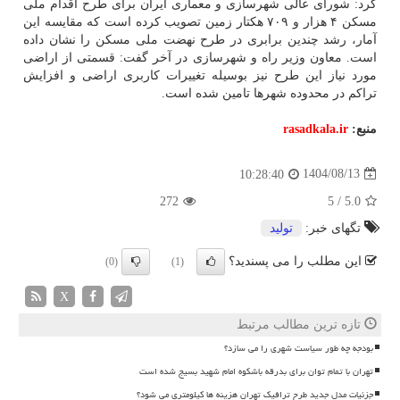
کرد: شورای عالی شهرسازی و معماری ایران برای طرح اقدام ملی
مسکن ۴ هزار و ۷۰۹ هکتار زمین تصویب کرده است که مقایسه این
آمار، رشد چندین برابری در طرح نهضت ملی مسکن را نشان داده
است. معاون وزیر راه و شهرسازی در آخر گفت: قسمتی از اراضی
مورد نیاز این طرح نیز بوسیله تغییرات کاربری اراضی و افزایش
تراکم در محدوده شهرها تامین شده است.
منبع:
rasadkala.ir
1404/08/13
10:28:40
272
5
/
5.0
تگهای خبر:
تولید
این مطلب را می پسندید؟
(0)
(1)
X
تازه ترین مطالب مرتبط
بودجه چه طور سیاست شهری را می سازد؟
تهران با تمام توان برای بدرقه باشکوه امام شهید بسیج شده است
جزئیات مدل جدید طرح ترافیک تهران هزینه ها کیلومتری می شود؟